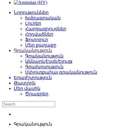
Նորություններ
Խմբագրական
Լուրեր
Հարցազրույցներ
Հոդվածներ
Ֆոտոլուր
Մեր քաղաքը
Գրականություն
Գրականություն
Ակնարկ/Էսսե/Ելույթ
Գրախոսություն
Սփյուռքահայ գրականություն
Երաժշտություն
Թատրոն
Մեր մասին
Ծրագրեր
Գրականություն