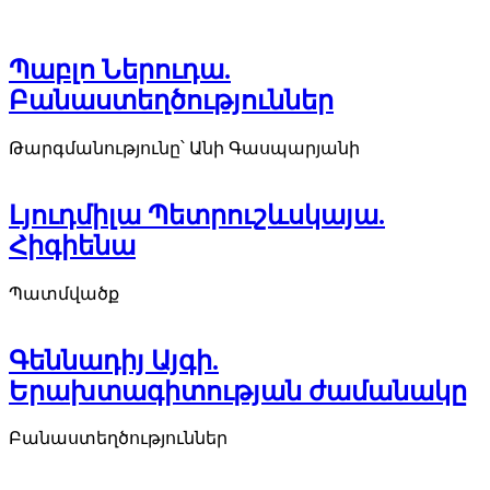
Պաբլո Ներուդա.
Բանաստեղծություններ
Թարգմանությունը՝ Անի Գասպարյանի
Լյուդմիլա Պետրուշևսկայա.
Հիգիենա
Պատմվածք
Գեննադիյ Այգի.
Երախտագիտության ժամանակը
Բանաստեղծություններ