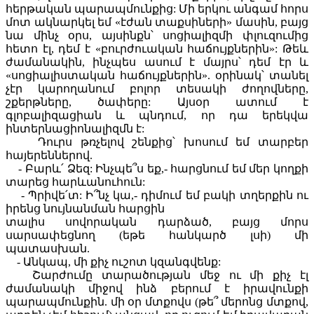
հերթական պարապմունքից: Մի երկու անգամ հորս
մոտ ակնարկել եմ «էժան տաքսիների» մասին, բայց
նա մինչ օրս, այսինքն՝ սոցիալիզմի փլուզումից
հետո էլ, դեմ է «բուրժուական հաճույքներին»: Թեև
ժամանակին, ինչպես ասում է մայրս՝ դեմ էր և
«սոցիալիստական հաճույքներին». օրինակ՝ տանել
չէր կարողանում բոլոր տեսակի ժողովները,
շքերթները, ծափերը: Այսօր ատում է
գլոբալիզացիան և պնդում, որ դա երեկվա
ինտերնացիոնալիզմն է:
Դուրս թռչելով շենքից՝ խոսում եմ տարբեր
հայերեններով.
- Բարև՛ Ձեզ: Ինչպե՞ս եք,- հարցնում եմ մեր կողքի
տարեց հարևանուհուն:
- Պրիվե՛տ: Ի՞նչ կա,- դիմում եմ բակի տղերքին ու
իրենց նույնանման հարցին
տալիս սովորական դարձած, բայց մորս
սարսափեցնող (եթե հանկարծ լսի) մի
պատասխան.
- Անկապ, մի քիչ ուշոտ կզանգվենք:
Շարժումը տարածության մեջ ու մի քիչ էլ
ժամանակի միջով ինձ բերում է իրավունքի
պարապմունքին. մի օր մտքովս (թե՞ մերոնց մտքով,