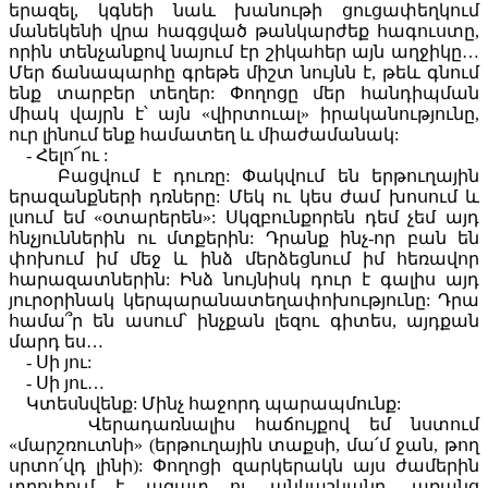
երազել, կգնեի նաև խանութի ցուցափեղկում
մանեկենի վրա հագցված թանկարժեք հագուստը,
որին տենչանքով նայում էր շիկահեր այն աղջիկը…
Մեր ճանապարհը գրեթե միշտ նույնն է, թեև գնում
ենք տարբեր տեղեր: Փողոցը մեր հանդիպման
միակ վայրն է՝ այն «վիրտուալ» իրականությունը,
ուր լինում ենք համատեղ և միաժամանակ:
- Հելո՜ու :
Բացվում է դուռը: Փակվում են երթուղային
երազանքների դռները: Մեկ ու կես ժամ խոսում և
լսում եմ «օտարերեն»: Սկզբունքորեն դեմ չեմ այդ
հնչյուններին ու մտքերին: Դրանք ինչ-որ բան են
փոխում իմ մեջ և ինձ մերձեցնում իմ հեռավոր
հարազատներին: Ինձ նույնիսկ դուր է գալիս այդ
յուրօրինակ կերպարանատեղափոխությունը: Դրա
համա՞ր են ասում՝ ինչքան լեզու գիտես, այդքան
մարդ ես…
- Սի յու:
- Սի յու…
Կտեսնվենք: Մինչ հաջորդ պարապմունք:
Վերադառնալիս հաճույքով եմ նստում
«մարշռուտնի» (երթուղային տաքսի, մա՛մ ջան, թող
սրտո՛վդ լինի): Փողոցի զարկերակն այս ժամերին
տրոփում է ազատ ու անկաշկանդ, առանց