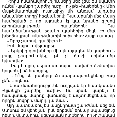
Հորս հնարավորությունները մեծ չեն: Ես նկատի
ունեմ «կյանքի շարժիչ ուժը», ո՛չ թե «հայերենը»: Մեր
մաթեմատիկայի ուսուցիչը մի անգամ այդպես
անվանեց փողը՝ հեգնանքով: Դասարանի մեծ մասը
համոզված է, որ այդպես էլ կա. նրանք գլխով
գոհունակություն հայտնեցին: Դա
համաձայնության եզակի պահերից մեկն էր մեր
խեղճուկրակ «մաթեմատիկոսի» հետ: Հայրս ասաց.
- Որոշ չափով, դա ճիշտ է:
Իսկ մայրս ավելացրեց.
- Երկրիդ գլուխները միայն այդպես են կարծում,-
բայց չշարունակեց, թե չէ ճաշի սոխեռածը
կվառվեր:
Իսկ հայրս, վերադառնալով ասվածի ճշմարիտ
կողմին, ինձ հարցրեց.
- Ո՞նց են դասերդ: Հո պարապմունքները բաց
չե՞ս թողնում:
Նրա մտահոգությունն ուղղված էր հատկապես
«կյանքի շարժիչ ուժին»: Ու նրան կարելի է
հասկանալ. մարդը վաճառել է ավտոմեքենան, որ
որդին սովորի, մարդ դառնա…
Այդ պատճառով ես անընդհատ շարժման մեջ եմ:
Մտնում եմ վերելակ, իսկ երբեմն՝ երկար սպասելուց
հետո, վստահում սեփական ոտքերիս, որ չուշանամ