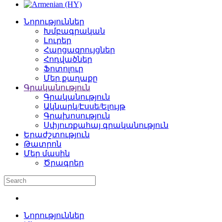
Նորություններ
Խմբագրական
Լուրեր
Հարցազրույցներ
Հոդվածներ
Ֆոտոլուր
Մեր քաղաքը
Գրականություն
Գրականություն
Ակնարկ/Էսսե/Ելույթ
Գրախոսություն
Սփյուռքահայ գրականություն
Երաժշտություն
Թատրոն
Մեր մասին
Ծրագրեր
Նորություններ