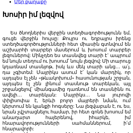
Մեր քաղաքը
Խոսիր իմ լեզվով
Ես ծնողներիս վերջին ստեղծագործությունն եմ,
գուցե վերջին հույսը: Քույրս ու եղբայրս իրենց
ստեղծագործությունների հետ միասին գտնվում են
աշխարհի տարբեր մասերում և խոսում տարբեր
լեզուներով: Մինչդեռ ես տասնվեց տարի է` ապրում
եմ նույն տեղում ու խոսում՝ նույն լեզվով: Մի տարուց
կդառնամ տասնյոթ, իսկ ևս մեկ տարի անց… ա՛յ,
դա չգիտեմ: Մայրիկս ասում է՝ կան մարդիկ, որ
այդպես էլ չեն «թևակոխում» հասունության շրջան,
այդպես էլ չեն լինում տասնութ տարեկան, այլ
շրջանցելով՝ միանգամից դառնում են տասնինն ու
ավելի… տարեկան: Մայրիկս… Նա յուրովի
փիլիսոփա է, երևի բոլոր մայրերի նման, ում
կերտում են կյանքի հոգսերը: Նա լեզվաբան է, ու ես,
նրան չվշտացնելու համար, իր հետ գոնե խոսում եմ
անաղարտ հայերենով, իհարկե, իմ
հնարավորությունների սահմաններում, ի՛մ
հնարավորի: