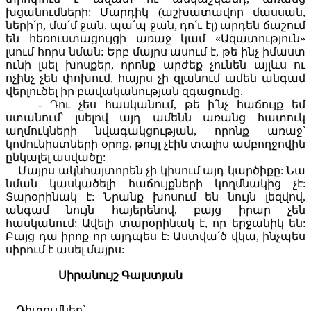
խցանումների: Մարդիկ (աշխատավոր մասսան,
ների՛ր, մա՛մ ջան. պա՛պ ջան, դո՛ւ էլ) արդեն ճաշում
են հեռուստացույցի առաջ կամ «Ազատություն»
լսում հորս նման: Երբ մայրս ասում է, թե ինչ իմաստ
ունի լսել խոսքեր, որոնք արժեք չունեն այլևս ու
ոչինչ չեն փոխում, հայրս չի զլանում ամեն անգամ
վերլուծել իր բավականության զգացումը.
- Դու չես հասկանում, թե ի՛նչ հաճույք եմ
ստանում՝ լսելով այդ ամենն առանց հատուկ
աղմուկների նվագակցության, որոնք առաջ՝
կոմունիստների օրոք, թույլ չէին տալիս ամբողջովին
ընկալել ասվածը:
Մայրս ակնհայտորեն չի կիսում այդ կարծիքը: Նա
նման կասկածելի հաճույքների կողմնակից չէ:
Տարօրինակ է: Նրանք խոսում են նույն լեզվով,
անգամ նույն հայերենով, բայց իրար չեն
հասկանում: Ավելի տարօրինակ է, որ երջանիկ են:
Բայց դա իրոք որ այդպես է: Աստվա՛ծ վկա, ինչպես
սիրում է ասել մայրս:
Սիրանույշ Գալստյան
Դիտումներ՝