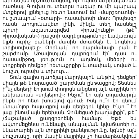
արդեն չեմ հիշում) անցավ, որ ուզում եմ իրավաբան
դառնալ: Գլուխս ու տետրս հազար ու մի պարապ
մտքերով լցնելուց հետո նստում եմ «մարշռուտնի»
ու շտապում «օտարի» դասախոսի մոտ: Որպեսզի
դասն արդյունավետ լինի, մինչև տեղ հասնելը
պիտի ազատագրվեմ «իրավունքի» (թե՞
«իրավական») դաշտի ազդեցությունից: Լավագույն
ելքն ուրիշ բաների մասին մտածելն է, նույնիսկ
փիլիսոփայելը: Օրինակ՝ որ զարմանալի բան է
շարժումը: Առավոտյան դպրոցում էի՝ դաս ու
դասամիջոց, լռություն ու աղմուկ, մեծերի ու
փոքրերի դեմքեր՝ հետաքրքիր և տափակ, սոված և
կուշտ, ուրախ և տխուր…
Տուն գալիս դարձյալ մարդկային անթիվ դեմքեր՝
միայն թե նոսրացած՝ շարժման ընթացքով: Տեսնես
ի՞նչ մեղեդի էր լսում փողոցն անցնող այն աղջիկն իր
անխափան «փլեյերով»: Ինչու՞ էր այն տղամարդն
ինքն իր հետ խոսելով գնում: Իսկ ու՞ր էր գնում
մտամոլոր հայացքով այն գեղեցիկ կինը: Ինչու՞ էր
լաց լինում այն երեխան: Չունեցած խաղալիքի՞, թե՞
չճաշակած քաղցրեղենի համար: Եթե ես
ավտոմեքենա ունենայի, անպայման կվաճառեի ու
կկատարեի այն փոքրիկի ցանկությունը, կգնեի այն
մուշտակը, որի մասին մայրիկս չի համարձակվում