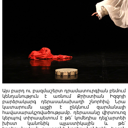
Այս բարդ ու բազմաշերտ դրամատուրգիան բեմում
կենդանություն է առնում Քրիստիան Իզզոյի
բարձրակարգ դերասանախաղի շնորհիվ։ Նրա
կատարումն աչքի է ընկնում զարմանալի
հավասարակշռվածությամբ. դերասանը վիրտուոզ
կերպով տիրապետում է թե՛ կոմեդիա դելլ'արտեի
խիստ կանոնիկ պլաստիկային և թե՛