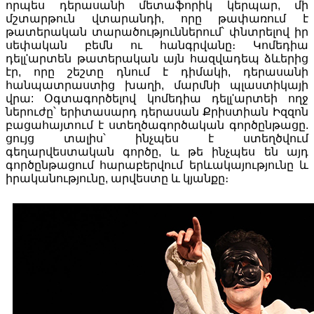
որպես դերասանի մետաֆորիկ կերպար, մի
մշտարթուն վտարանդի, որը թափառում է
թատերական տարածություններում՝ փնտրելով իր
սեփական բեմն ու հանգրվանը։ Կոմեդիա
դելլ'արտեն թատերական այն հազվադեպ ձևերից
էր, որը շեշտը դնում է դիմակի, դերասանի
հանպատրաստից խաղի, մարմնի պլաստիկայի
վրա: Օգտագործելով կոմեդիա դելլ'արտեի ողջ
ներուժը՝ երիտասարդ դերասան Քրիստիան Իզզոն
բացահայտում է ստեղծագործական գործընթացը.
ցույց տալիս՝ ինչպես է ստեղծվում
գեղարվեստական գործը, և թե ինչպես են այդ
գործընթացում հարաբերվում երևակայությունը և
իրականությունը, արվեստը և կյանքը։