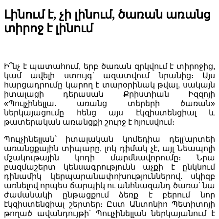
Լինում է, չի լինում, ծառան առանց
տիրոջ է լինում
Ի՞նչ է պատահում, երբ ծառան զրկվում է տիրոջից,
կամ ավելի ստույգ՝ ազատվում նրանից։ Այս
հարցադրումը կարող է տարօրինակ թվալ, սակայն
իտալացի դերասան Քրիստիան Իզզոյի
«Պուլչինելլա. առանց տերերի ծառան»
ներկայացումը հենց այս էկզիստենցիալ և
թատերական առանցքի շուրջ է հյուսվում։
Պուլչինելլան՝ իտալական կոմեդիա դելլ'արտեի
առանցքային տիպարը, լոկ դիմակ չէ, այլ Նեապոլի
մշակութային կոդի մարմնավորումը։ Նրա
բազմաշերտ կենսագրությունն աչքի է ընկնում
դինամիկ կերպարանափոխություններով. սկիզբ
առնելով որպես ճարպիկ ու անհնազանդ ծառա՝ նա
ժամանակի ընթացքում ձեռք է բերում նոր
էկզիստենցիալ շերտեր։ Ըստ Անտոնիո Պետիտոյի
թողած ավանդույթի՝ Պուլչինելլան ներկայանում է