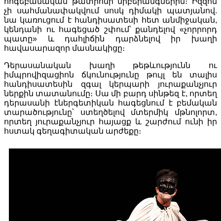
հոգեբանական թատրոնի նրբերանգներին։ Իզզոն
չի սահմանափակվում սոսկ դիմակի պատյանով.
նա կառուցում է հանդիսատեսի հետ անմիջական,
կենդանի ու հագեցած շփում՝ քանդելով «չորրորդ
պատը» և դահլիճին դարձնելով իր խաղի
հավասարազոր մասնակիցը։
Դերասանական խաղի թեթևությունն ու
իմպրովիզացիոն ճկունությունը թույլ են տալիս
հանդիսատեսին զգալ կերպարի յուրաքանչյուր
ներքին տատանումը։ Սա մի բարդ սինթեզ է, որտեղ
դերասանի էներգետիկան հագեցնում է բեմական
տարածությունը՝ ստեղծելով մտերմիկ մթնոլորտ,
որտեղ յուրաքանչյուր հայացք և շարժում ունի իր
հստակ գեղագիտական արժեքը։