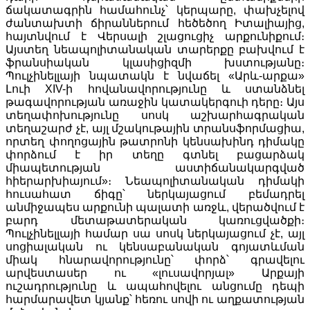
ճակատագրին համահունչ՝ կերպարը, փախչելով
ժանտախտի ճիրաններում հեծեծող Իտալիայից,
հայտնվում է Վերսալի շլացուցիչ արքունիքում։
Այստեղ նեապոլիտանական տարերքը բախվում է
ֆրանսիական կլասիցիզմի խստությանը։
Պուլչինելլայի նպատակն է նվաճել «Արև-արքա»
Լուի XIV-ի հովանավորությունը և ստանձնել
թագավորության առաջին կատակերգուի դերը։ Այս
տեղափոխությունը սոսկ աշխարհագրական
տեղաշարժ չէ, այլ մշակութային տրանսֆորմացիա,
որտեղ փողոցային թատրոնի կենսախինդ դիմակը
փորձում է իր տեղը գտնել բացարձակ
միապետության աստիճանակարգված
հիերարխիայում»։ Նեապոլիտանական դիմակի
հուսահատ ճիգը՝ ներկայացում բեմադրել
անմիջապես արքունի պալատի առջև, վերածվում է
բարդ մետաթատերական կառուցվածքի։
Պուլչինելլայի համար սա սոսկ ներկայացում չէ, այլ
սոցիալական ու կենսաբանական գոյատևման
միակ հնարավորությունը՝ փորձ՝ գրավելու
արվեստասեր ու «լուսավորյալ» Արքայի
ուշադրությունը և ապահովելու անցումը դեպի
հարմարավետ կյանք՝ հեռու սովի ու աղքատության