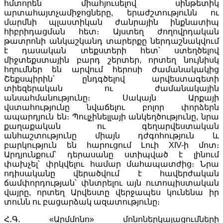
հմտորեն միահյուսելով սինթետիկ
արտահայտչամիջոցները, երաժշտությունն ու
մարմնի պլաստիկան ժանրային ինքնատիպ
հիբրիդացման հետ։ Այստեղ ժողովրդական
թատրոնի անկաշկանդ տարերքը ներդաշնակվում
է դասական տեքստերի հետ՝ ստեղծելով
միջտեքստային բարդ շերտեր, որտեղ նույնիսկ
հղումներ են արվում հերոսի ժամանակակից
Շեքսպիրին՝ ընդգծելով արվեստագետի
տիեզերական ու ժամանակային
անսահմանությունը։ Սակայն Արքայի
վստահությունը նվաճելու բոլոր փորձերն
ապարդյուն են։ Պուլչինելլայի անկեղծությունը, նրա
քաղաքական ու գեղարվեստական
անհաշտությունը միայն դժգոհություն և
բարկություն են հարուցում Լուի XIV-ի մոտ։
Արդյունքում՝ դերասանը ստիպված է լինում
փախչել՝ փրկվելու համար մահապատժից։ Նրա
ոդիսականը վերածվում է հավերժական
ճամփորդության՝ փնտրելու այն ուտոպիստական
վայրը, որտեղ Արվեստը վերջապես կունենա իր
տունն ու բացարձակ ազատությունը։
Հ․Գ․ «Արմմոնո» մոնոներկայացումների