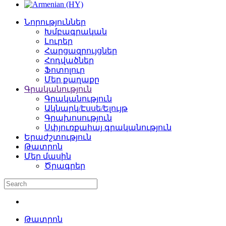
Նորություններ
Խմբագրական
Լուրեր
Հարցազրույցներ
Հոդվածներ
Ֆոտոլուր
Մեր քաղաքը
Գրականություն
Գրականություն
Ակնարկ/Էսսե/Ելույթ
Գրախոսություն
Սփյուռքահայ գրականություն
Երաժշտություն
Թատրոն
Մեր մասին
Ծրագրեր
Թատրոն