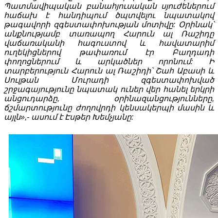
Պատմավիպական բանահյուսական սյուժեներում
հաճախ է հանդիպում ծպտվելու նպատակով
թագավորի զգեստափոխության մոտիվը: Օրինակ՝
անքնությամբ տառապող Հարուն ալ Ռաշիդը
վաճառականի հագուստով և հավատարիմ
ուղեկիցներով թափառում էր Բաղդադի
փողոցներում և արկածներ որոնում: Ի
տարբերություն Հարուն ալ Ռաշիդի՝ Շահ Աբասի և
Սուլթան Մուրադի զգեստափոխված
շրջագայությունը նպատակ ուներ վեր հանել երկրի
անցուդարձը, օրինազանցությունները,
ճշմարտությունը ժողովրդի
կենսակերպի մասին և
այլն»,- ասում է Էսթեր Խեմչյանը: