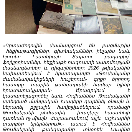
«Գիտաժողովին մասնակցում են բազմաթիվ
հեքիաթագիրներ, գիտնականներ, ինչպես նաև
հյուրեր Էստոնիայի Տարտու քաղաքից՝
ֆոլկլորիստներ, հեքիաթի հագուստի պատմության
մասնագետներ և դիզայներներ։ 2026 թվականին
նախատեսվում է հրատարակել «Թումանյանը
ժամանակակիցների հուշերում» գրքի երրորդ
հատորը․ տարին թանգարանի համար կլինի
հրատարակչական։
Ծրագրվում է
կատարելագործել նաև Հովհաննես Թումանյանի
ստեղծած մանկական խաղերը դարձնել օնլայն և
ներառել բջջային հավելվածներում, որպեսզի
Թումանյանի թեմատիկ խաղերը հասանելի
դառնան ոչ միայն Հայաստանում, այլև աշխարհի
տարբեր երկրներում»,- ասում է Հովհաննես
Թումանյանի թանգարանի տնօրեն Լուսինե