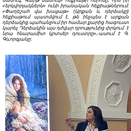
մանուկ, Վարթ մանուկ» հեքիաթի հերոսը, որն իր
«երկվորյակներն» ունի իրանական հեքիաթներում:
«Փադեշահ վա խայյաթ» (Արքան և դերձակը)
հեքիաթում պատմվում է, թե ինչպես է արքան
դերձակից պահանջում իր համար քարից հագուստ
կարել: Դերձակին այս դժվար դրությունից փրկում է
նրա հնարամիտ կրտսեր դուստրը»,-ասում է Գ.
Գևորգյանը: