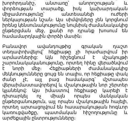
խորհրդանիշ, անտառը՝ անորոշության և
փորձության տարածք, իսկ կախարդական
միջամտությունը՝ անտեսանելի ուժերի
ներկայության նշան։ Այս սիմվոլները չեն կորցնում
իրենց կենսունակությունը նույնիսկ ժամանակակից
ընթերցման մեջ, քանի որ դրանք խոսում են
համամարդկային փորձի մասին։
Բանավոր ավանդույթից գրական դաշտ
տեղափոխվելով՝ հեքիաթը չի հրաժարվում իր
արմատներից: Այն հիշեցնում է մշակույթի
շարունակականությունը, որտեղ հինը վերածնվում
է նորի մեջ։ Հեքիաթների ժամանակակից
մեկնությունները ցույց են տալիս, որ հեքիաթը փակ
ժանր չէ, այլ բաց համակարգ՝ մշտապես
վերաիմաստավորելով և մշակութային նոր շերտեր
կլանեկով: Այս իմաստով հեքիաթը կարելի է
դիտարկել ոչ միայն որպես մանկական
ընթերցանություն, այլ որպես մշակութային հայելի,
որտեղ արտացոլվում են հասարակության հոգևոր
կառուցվածքը, պատմական հիշողությունը և
արժեքային ընտրությունները։