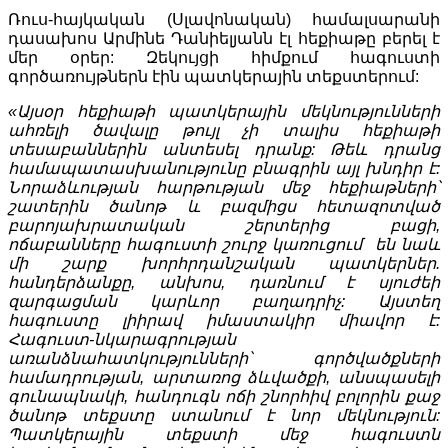
Ռուս-հայկական (Սլավոնական) համալսարանի
դասախոս Արմինե Դանիելյանն էլ հեքիաթը բերել է
մեր օրեր: Զեկույցի հիմքում հագուստի
գործառույթներն էին պատկերային տեքստերում:
«Այսօր հեքիաթի պատկերային մեկնությունների
ահռելի ծավալը թույլ չի տալիս հեքիաթի
տեսաբաններին անտեսել դրանք: Թեև դրանց
համապատասխանությունը բնագրին այլ խնդիր է:
Նորաձևության հարթության մեջ հեքիաթների՝
շատերին ծանոթ և բազմիցս հետազոտված
բարոյախրատական շերտերից բացի,
ոճաբանները հագուստի շուրջ կառուցում են նաև
մի շարք խորհրդանշական պատկերներ.
հանդերձանքը, անխոս, դառնում է սյուժեի
զարգացման կարևոր բաղադրիչ: Այստեղ
հագուստը լիիրավ իմաստակիր միավոր է:
Հագուստ-նկարագրության
առանձնահատկությունների՝ գործվածքների
համադրության, արտառոց ձևվածքի, անսպասելի
գունապնակի, հանդուգն ոճի շնորհիվ բոլորին քաջ
ծանոթ տեքստը ստանում է նոր մեկնություն:
Պատկերային տեքստի մեջ հագուստն