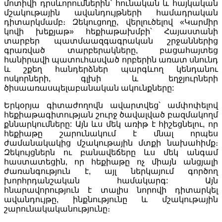
մոտիվի դրսևորումներին՝ հունական և հայկական
մշակութային ավանդույթների համադրական
դիտարկմամբ։ Զեկուցողը, վերլուծելով «Կարմիր
կովի խեքյաթ» հեքիաթախմբի՝ Հայաստանի
տարբեր պատմաազգագրական շրջաններից
գրառված տարբերակները, բացահայտեց
հանիրավի պատուհասված որբերին առատ սնունդ
և շքեղ հանդերձներ պարգևող կենդանու
ոսկորների, գլխի և եղջյուրների
ծիսաառասպելաբանական ակունքները:
Երկօրյա գիտաժողովն ավարտվեց՝ ամփոփելով
հեքիաթագիտության շուրջ ծավալված բազմակողմ
քննարկումները: Այն ևս մեկ առիթ է հիշեցնելու, որ
հեքիաթը շարունակում է մնալ որպես
ժամանակակից մշակութային մտքի նախահիմք։
Զեկույցներն ու բանավեճերը ևս մեկ անգամ
հաստատեցին, որ հեքիաթը ոչ միայն անցյալի
ժառանգություն է, այլ ներկայում գործող
խորհրդանշական համակարգ: Այն
հնարավորություն է տալիս նորովի դիտարկել
ավանդույթը, ինքնությունը և մշակութային
շարունակականությունը։