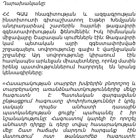
Ղարախանյանը:
ՀՀ ԳԱԱ հնագիտության և ազգագրության
ինստիտուտի գիտաշխատող Էսթեր Խեմչյանն
անդրադարձավ շատերին հայտնի թագավորի
զգեստափոխության ֆենոմենին: Իսկ հիմնական
միջավայրը Շաբասյան սյուժեներն էին: Թագավորի
կամ պետական այրի զգեստափոխված
շրջագայելու սովորությունը գալիս է վաղնջական
շրջանից: Այդ սովորությունը կիրառում էին
հատկապես արևելյան միապետները, որոնց մասին
իրենց պատմություններում հաղորդել են նրանց
կենսագիրները:
«Հասարակության տարբեր խմբերին բնորոշող և
տարբերակող առանձնահատկություններից մեկը
հագուստն է: Պատմական զարգացման
ընթացքում հագուստը փոփոխություններ է կրել,
սակայն որպես անհատի դասային
պատկանելության ցուցիչ՝ պահպանել է իր
նշանակությունը: Հագուստով կարելի էր որոշել
անհատի դիրքը և դերը տվյալ հասարակության
մեջ: Շատ հաճախ մարդուն հարգանք էին
մատուցում՝ ըստ թանկարժեք հագուստի: