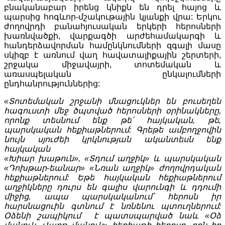
բնականաբար իրենց կնիքն են դրել հայոց և
պարսից հոգևոր-մշակութային կյանքի վրա: Երկու
ժողովրդի բանահյուսական երկերի հերոսների
խառնվածքի, վարքագծի արժեհամակարգի և
հանդերձավորման համընկնումների զգալի մասը
սկիզբ է առնում վաղ հավատալիքային շերտերի,
շրջակա միջավայրի, տոտեմական և
առասպելական ընկալումների
ընդհանրություններից:
«Տոտեմական շրջանի մնացուկներ են բուսեղեն
հագուստի մեջ ծպտված հերոսների օրինակները,
որոնք տեսնում ենք թե՛ հայկական, թե,
պարսկական հեքիաթներում: Գրեթե ամբողջովին
նույն սյուժեի կրկնության ականտեսն ենք
հայկական
«Խիար խաթուն», «Տդում աղջիկ» և պարսկական
«Դոխթար-եանար» «Նռան աղջիկ» ժողովրդական
հեքիաթներում: Եթե հայկական հեքիաթներում
աղջիկները դուրս են գալիս վարունգի և դդումի
միջից, ապա պարսկականում՝ հերոսն իր
հարսնացուին
գտնում է նռնենու պտուղներում:
Օձենի շապիկում է պատսպարված նաև «Օձ