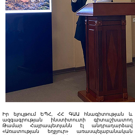
Իր ելույթում ԵՊՀ, ՀՀ ԳԱԱ հնագիտության և
ազգագրության ինստիտուտի գիտաշխատող
Թամար Հայրապետյանն էլ անդրադարձավ
«Առատության եղջյուր» առասպելաբանական