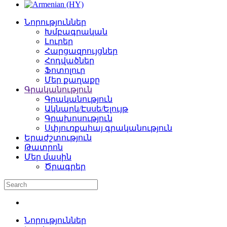
Նորություններ
Խմբագրական
Լուրեր
Հարցազրույցներ
Հոդվածներ
Ֆոտոլուր
Մեր քաղաքը
Գրականություն
Գրականություն
Ակնարկ/Էսսե/Ելույթ
Գրախոսություն
Սփյուռքահայ գրականություն
Երաժշտություն
Թատրոն
Մեր մասին
Ծրագրեր
Նորություններ