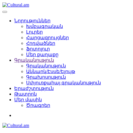
Նորություններ
Խմբագրական
Լուրեր
Հարցազրույցներ
Հոդվածներ
Ֆոտոլուր
Մեր քաղաքը
Գրականություն
Գրականություն
Ակնարկ/Էսսե/Ելույթ
Գրախոսություն
Սփյուռքահայ գրականություն
Երաժշտություն
Թատրոն
Մեր մասին
Ծրագրեր