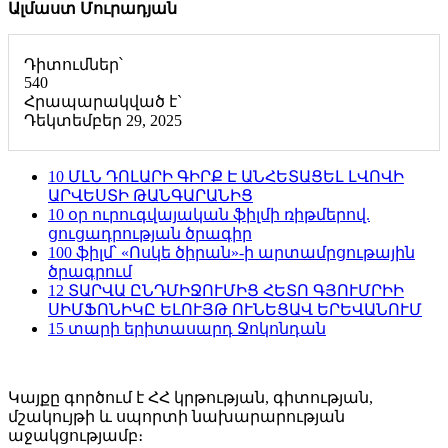
Ալմաստ Մուրադյան
Դիտումներ՝
540
Հրապարակված է`
Դեկտեմբեր 29, 2025
10 ՄԼՆ ԴՈԼԱՐԻ ԳԻՐՔ Է ԱՆՀԵՏԱՑԵԼ ԼՎՈՎԻ
ԱՐՎԵՍՏԻ ԹԱՆԳԱՐԱՆԻՑ
10 օր ուրուգվայական ֆիլմի ռիթմերով.
ցուցադրության ծրագիր
100 ֆիլմ՝ «Ոսկե ծիրան»-ի արտամրցութային
ծրագրում
12 ՏԱՐՎԱ ԸՆԴՄԻՋՈՒՄԻՑ ՀԵՏՈ ԳՅՈՒՄՐԻԻ
ՍԻՄՖՈՆԻԿԸ ԵԼՈՒՅԹ ՈՒՆԵՑԱՎ ԵՐԵՎԱՆՈՒՄ
15 տարի երիտասարդ Ջոկոնդան
Կայքը գործում է ՀՀ կրթության, գիտության,
մշակույթի և սպորտի նախարարության
աջակցությամբ։