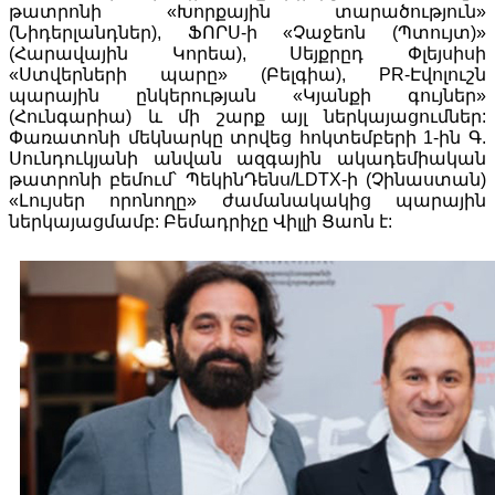
թատրոնի «Խորքային տարածություն»
(Նիդերլանդներ), ՖՈՐՍ-ի «Չաջեոն (Պտույտ)»
(Հարավային Կորեա), Սեյքրըդ Փլեյսիսի
«Ստվերների պարը» (Բելգիա), PR-Էվոլուշն
պարային ընկերության «Կյանքի գույներ»
(Հունգարիա) և մի շարք այլ ներկայացումներ:
Փառատոնի մեկնարկը տրվեց հոկտեմբերի 1-ին Գ.
Սունդուկյանի անվան ազգային ակադեմիական
թատրոնի բեմում՝ ՊեկինԴենս/LDTX-ի (Չինաստան)
«Լույսեր որոնողը» ժամանակակից պարային
ներկայացմամբ: Բեմադրիչը Վիլլի Ցաոն է: