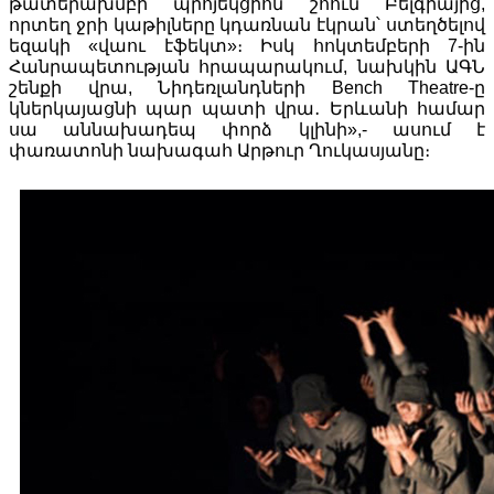
թատերախմբի պրոյեկցիոն շոուն Բելգիայից,
որտեղ ջրի կաթիլները կդառնան էկրան՝ ստեղծելով
եզակի «վաու էֆեկտ»։ Իսկ հոկտեմբերի 7-ին
Հանրապետության հրապարակում, նախկին ԱԳՆ
շենքի վրա, Նիդեռլանդների Bench Theatre-ը
կներկայացնի պար պատի վրա․ Երևանի համար
սա աննախադեպ փորձ կլինի»,- ասում է
փառատոնի նախագահ Արթուր Ղուկասյանը։