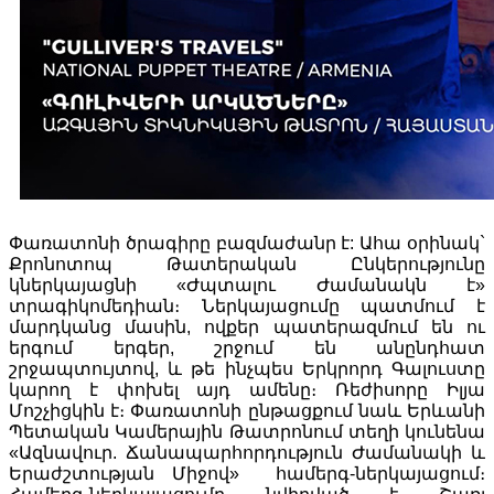
Փառատոնի ծրագիրը բազմաժանր է: Ահա օրինակ`
Քրոնոտոպ Թատերական Ընկերությունը
կներկայացնի «Ժպտալու Ժամանակն է»
տրագիկոմեդիան։ Ներկայացումը պատմում է
մարդկանց մասին, ովքեր պատերազմում են ու
երգում երգեր, շրջում են անընդհատ
շրջապտույտով, և թե ինչպես Երկրորդ Գալուստը
կարող է փոխել այդ ամենը։ Ռեժիսորը Իլյա
Մոշչիցկին է։ Փառատոնի ընթացքում նաև Երևանի
Պետական Կամերային Թատրոնում տեղի կունենա
«Ազնավուր. Ճանապարհորդություն Ժամանակի և
Երաժշտության Միջով» համերգ-ներկայացում։