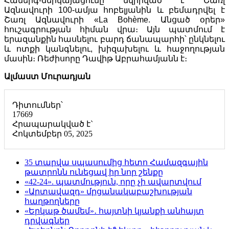
Համերգ-ներկայացումը նվիրված է Շառլ
Ազնավուրի 100-ամյա հոբելյանին և բեմադրվել է
Շառլ Ազնավուրի «La Bohème. Անցած օրեր»
հուշագրության հիման վրա։ Այն պատմում է
երազանքին հասնելու բարդ ճանապարհի՝ ընկնելու
և ոտքի կանգնելու, խիզախելու և հաջողության
մասին։ Ռեժիսորը Դավիթ Աբրահամյանն է։
Ալմաստ Մուրադյան
Դիտումներ՝
17669
Հրապարակված է`
Հոկտեմբեր 05, 2025
35 տարվա սպասումից հետո Համազգային
թատրոնն ունեցավ իր նոր շենքը
«42-24». պատմություն, որը չի ավարտվում
«Արտավազդ» մրցանակաբաշխության
հաղթողները
«Երկաթ ծամեմ»․ հայտնի կյանքի անհայտ
դրվագներ