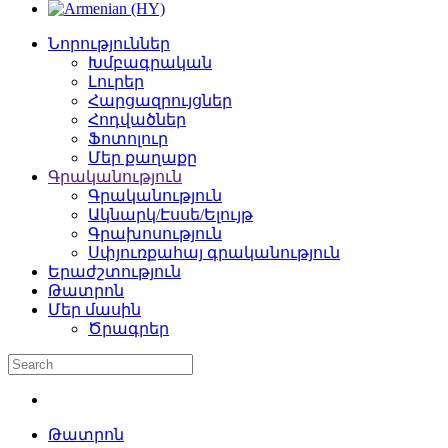
Նորություններ
Խմբագրական
Լուրեր
Հարցազրույցներ
Հոդվածներ
Ֆոտոլուր
Մեր քաղաքը
Գրականություն
Գրականություն
Ակնարկ/Էսսե/Ելույթ
Գրախոսություն
Սփյուռքահայ գրականություն
Երաժշտություն
Թատրոն
Մեր մասին
Ծրագրեր
Թատրոն