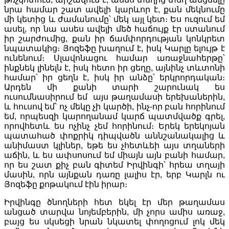
նրա համար շատ ավելի կարևոր է, քան մեկնումը
մի կետից և ժամանումը՝ մեկ այլ կետ։ Ես ուզում եմ
ասել, որ նա ասես ավելի մեծ հաճույք էր ստանում
իր շարժումից, քան իր ճամփորդության կոնկրետ
նպատակից։ Յոզեֆը խաղում է, իսկ Կարլը ելույթ է
ունենում։ Սլավոնացու համար առաջնահերթը՝
ինքնեկ լինելն է, իսկ հետո իր ցեղը, այնինչ տևտոնի
համար՝ իր ցեղն է, իսկ իր անձը՝ երկրորդական։
Արդեն մի քանի տարի շարունակ ես
ուսումնասիրում եմ այս թաղամասի երեխաներին,
և հուսով եմ՝ ոչ մեկը չի կարծի, ինչ-որ բան հորինում
եմ, որպեսզի կարողանամ կարճ պատմվածք գրել,
որովհետև ես ոչինչ չեմ հորինում։ Երեկ երեկոյան
պատահած փոքրիկ դիպվածն աննշանակալից և
անիմաստ կլիներ, եթե ես չհետևեի այս տղաների
աճին, և ես ափսոսում եմ միայն այն բանի համար,
որ ես շատ քիչ բան գիտեմ Իրվինգի՝ հրեա տղայի
մասին, որն այնքան դառը լալիս էր, երբ Կարլն ու
Յոզեֆը քոթակում էին իրար։
Իրվինգը ծնողների հետ եկել էր մեր թաղամաս
անցած տարվա նոյեմբերին, մի չորս ամիս առաջ,
բայց ես սկսեցի նրան նկատել փողոցում լոկ մեկ