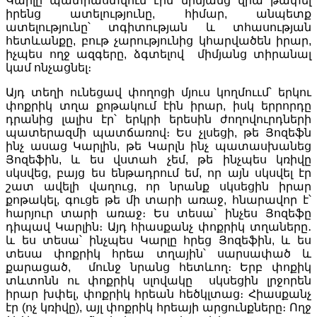
Կարլը պատրաստվում էին միմյանց վրա թափել
իրենց ատելությունը, հիմար, անպետք
ատելությունը՝ տգիտության և տհասության
հետևանքը, բութ չարությունից կհարվածեն իրար,
իչպես ողջ ազգերը, ձգտելով միմյանց տիրանալ
կամ ոնչացնել։
Այդ տեղի ունեցավ փողոցի մյուս կողմոււմ՝ երկու
փոքրիկ տղա քոթակում էին իրար, իսկ երրորդը
դրանից լալիս էր՝ երկրի երեսին ժողովուրդների
պատերազմի պատճառով։ Ես չլսեցի, թե Յոզեֆն
ինչ ասաց Կարլին, թե Կարլն ինչ պատասխանեց
Յոզեֆին, և ես վստահ չեմ, թե ինչպես կռիվը
սկսվեց, բայց ես ենթադրում եմ, որ այն սկսվել էր
շատ ավելի վաղուց, որ նրանք սկսեցին իրար
քոթակել, գուցե թե մի տարի առաջ, հնարավոր է՝
հարյուր տարի առաջ։ Ես տեսա՝ ինչես Յոզեֆը
դիպավ Կարլին։ Այդ հիասքանչ փոքրիկ տղաները․
և ես տեսա՝ ինչպես Կարլը հրեց Յոզեֆին, և ես
տեսա փոքրիկ հրեա տղային՝ սարսափած և
քարացած, մունջ նրանց հետևող։ Երբ փոքիկ
տևտոնն ու փոքրիկ սլովակը սկսեցին լրջորեն
իրար խփել, փոքրիկ հրեան հեծկլտաց։ Հիասքանչ
էր (ոչ կռիվը), այլ փոքրիկ հրեայի արցունքները։ Ողջ