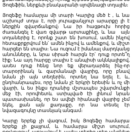
Յոզեֆին, ներքևի բնակարանի սլովենացի տղային։
Յոզեֆը համարյա մի տարի Կարլից մեծ է , և նա
աշխույժ տղա է, որի յուրաքանչյուր արարքը լի է
ներքին զվարճանքով։ Նա իր հացթուխ հորից
ժառանգել է վառ զվարթ արտաքինը, և նա այն
տղաներից է, որոնք շատ են խոսում, ամեն ինչով
հետաքրքրվում են՝ ամեն ինչով և ամենքով, և միշտ
հարցեր են տալիս։ Նա ուզում է իմանալ մարդկանց
անունները, և նրա սիրած հարցն էր՝ դուք որտե՞ղ
էիք։ Նա այդ հարցը տալիս է անպիսի ակնկալիքով,
ասես դուք հենց նոր եք վերադարձել ինչ-որ
տարօրինակ և զարմանալի վայրից, որը բնավ
նման չի այն տեղերին, որտեղ նա եղել է, և,
ընդհանրապես, որը նման չէ երկրի երեսին և ոչ մի
վայրի, և ես ինքս դրանից մշտապես շվարմունքի
մեջ էի, որովհետև ստիպված էի լինում նրան
պատասխանել, որ ես ավելի հիանալի վայրից չեմ
եկել, քան այն քաղաքը, որ նա տեսել էր
նվազագույնը տասնյակ անգամ։
Կարլը երբեք չի վազում, իսկ Յոզեֆը համարյա
երբեք չի քայլում, և համարյա միշտ սուրում,
թռչկոտում, արշավում է, ասես տեղից տեղ անցնելը