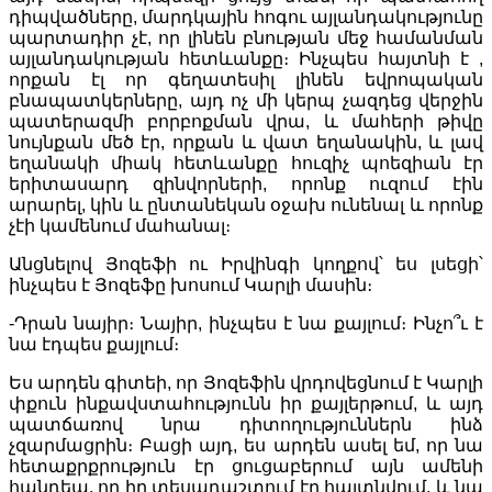
դիպվածները, մարդկային հոգու այլանդակությունը
պարտադիր չէ, որ լինեն բնության մեջ համանման
այլանդակության հետևանքը։ Ինչպես հայտնի է ,
որքան էլ որ գեղատեսիլ լինեն եվրոպական
բնապատկերները, այդ ոչ մի կերպ չազդեց վերջին
պատերազմի բորբոքման վրա, և մահերի թիվը
նույնքան մեծ էր, որքան և վատ եղանակին, և լավ
եղանակի միակ հետևանքը հուզիչ պոեզիան էր
երիտասարդ զինվորների, որոնք ուզում էին
արարել, կին և ընտանեկան օջախ ունենալ և որոնք
չէի կամենում մահանալ։
Անցնելով Յոզեֆի ու Իրվինգի կողքով՝ ես լսեցի՝
ինչպես է Յոզեֆը խոսում Կարլի մասին։
-Դրան նայիր։ Նայիր, ինչպես է նա քայլում։ Ինչո՞ւ է
նա էդպես քայլում։
Ես արդեն գիտեի, որ Յոզեֆին վրդովեցնում է Կարլի
փքուն ինքավստահությունն իր քայլերթում, և այդ
պատճառով նրա դիտողություններն ինձ
չզարմացրին։ Բացի այդ, ես արդեն ասել եմ, որ նա
հետաքրքրություն էր ցուցաբերում այն ամենի
հանդեպ, որ իր տեսադաշտում էր հայտնվում, և նա