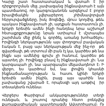
Կարլը շատ հաստատակամ և վստահ է իր
դիրքորոշման մեջ, չափազանց ինքնավստահ է այն
պատճառով, որ կարգուկանոնն արգելում է բոլոր
իրավիճակին չվերաբերող չհիմնավորված
հերյուրվածքները, իսկ Յոզեֆը, մյուս կողմից, թեև
պակաս ինքնավստահ չի, այդքան հաստատուն չի․
երկրի երեսին ամեն ինչի հանդեպ նրա աշխույժ
հետաքրքրությունը նրան ստիպում է մշտապես
շարժման մեջ լինել և գործել, առանց խոհածելու։
Իրվինգի ներկայությունն այս փողոցում բավական
էական է, բայց այս ներկայության մեջ ինչ-որ թե
զվարճալի, թե տրտում մի բան էլ կա, կարծես թե նա
ինքն այս ամենից գլուխ չի հանում, կարծես թե
այստեղ չի։ Իրվինգը բնավ էլ ինքնավստահ չի։ Նա
կարգապահ չի, նա պարզապես մելամաղձոտ է։ Ի
վերջո, ես կարծում եմ, նա լիովին կհասնի
ինքնաճանաչողության և հասու կլինի երկրի
երեսին ամեն ինչին, բայց այս պահին նա
չափազանց շվարած է, որպեսզի այդ առթիվ իր
տեսակետն ունենա։
Վերջերս Փարիզում անկարգություններ տեղի
ունեցան, և շուտով դրանից հետո բռնկվեց
քաղաքացիական պատերազմն Ավստրիայում։ Ոչ