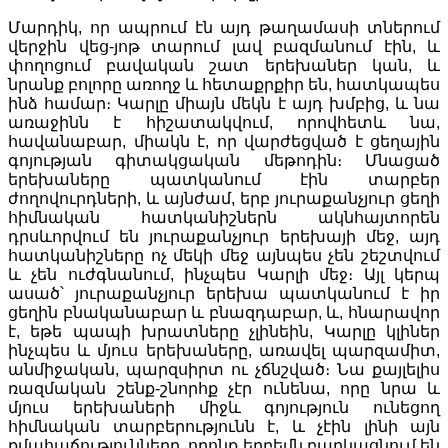
Մարդիկ, որ ապրում էն այդ թաղամասի տներում
վերջին վեց-յոթ տարում լավ բազմանում էին, և
փողոցում բավական շատ երեխաներ կան, և
նրանք բոլորը առողջ և հետաքրքիր են, հատկապես
ինձ համար։ Կարլը միայն մեկն է այդ խմբից, և նա
առաջինն է հիշատակվում, որովհետև նա,
հավանաբար, միակն է, որ վարժեցված է ցեղային
գոյության գիտակցական մեթոդին։ Մնացած
երեխաները պատկանում էին տարբեր
ժողովուրդների, և այնժամ, երբ յուրաքանչյուր ցեղի
հիմնական հատկանիշներն ակնհայտորեն
դրսևորվում են յուրաքանչյուր երեխայի մեջ, այդ
հատկանիշները ոչ մեկի մեջ այնպես չեն շեշտվում
և չեն ուժգնանում, ինչպես Կարլի մեջ։ Այլ կերպ
ասած՝ յուրաքանչյուր երեխա պատկանում է իր
ցեղին բնականաբար և բնազդաբար, և, հնարավոր
է, եթե պապի խրատները չլինեին, Կարլը կլիներ
ինչպես և մյուս երեխաները, առավել պարզամիտ,
անմիջական, պարզսիրտ ու չճնշված։ Նա քայլելիս
ռազմական շենք-շնորհք չէր ունենա, որը նրա և
մյուս երեխաների միջև գոյություն ունեցող
հիմնական տարբերությունն է, և չէին լինի այն
քմահաճությունները, որոնք երբեմն բարկացնում են