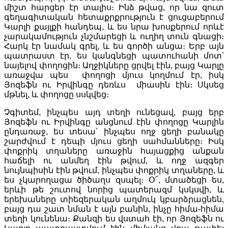
միշտ հարցեր էր տալիս։ Ինձ թվաց, որ նա զուտ
գեղագիտական հետաքրքրություն է ցուցաբերում
Կարլի քայլքի հանդեպ, և ես նրա խոսքերում որևէ
չարակամություն չնշմարեցի և ուղիղ տուն գնացի։
Հարկ էր նամակ գրել, և ես գործի անցա։ Երբ այն
պատրաստ էր, ես կանգնեցի պատուհանի մոտ՝
նայելով փողոցին։ Աղջիկները ցրվել էին, բայց Կարլը
առաջվա պես փողոցի մյուս կողմում էր, իսկ
Յոզեֆն ու Իրվինգը դեռևս միասին էին։ Սկսեց
մթնել, և փողոցը սսկվեց։
Չգիտեմ, ինչպես այդ տեղի ունեցավ, բայց երբ
Յոզեֆն ու Իրվինգը անցնում էին փողոցը Կարլին
ընդառաջ, ես տեսա՝ ինչպես ողջ ցեղի բանակը
շարժվում է դեպի մյուս ցեղի սահմանները։ Իսկ
փոքրիկ տղաները առաջին հայացքից անքան
հաճելի ու անմեղ էին թվում, և ողջ ազգեր
նույնպիսին էին թվում, ինչպես փոքրիկ տղաները, և
ես չկարողացա ծիծաղս զսպել։ Օ՜, մտածեցի ես,
երևի թե շուտով նորից պատերազմ կսկսվի, և
երեխաները տիեզերական աղմուկ կբարձրացնեն,
բայց դա շատ նման է այն բանին, ինչը հիմա-հիմա
տեղի կունենա։ Քանզի ես վստահ էի, որ Յոզեֆն ու