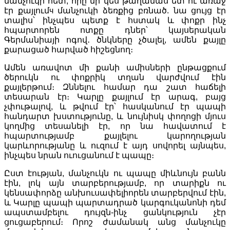
մանչուկի հետ, որը մի կես թաղամաս ետ ու առաջ
էր քայլումч մանչուկի ձեռքից բռնած. նա ցույց էր
տալիս՝ ինչպես պետք է հստակ և փոքր ինչ
հպարտորեն ոտքը դներ՝ կայսերական
Գերմանիայի ոգով․ ծնկները չծալել, ամեն քայլը
քարացած հարված հիշեցնող։
Ամեն առավոտ մի քանի ամիսների ընթացքում
ծերուկն ու փոքրիկ տղան վարժվում էին
քայլերթում։ Զննելու համար դա շատ հաճելի
տեսարան էր։ Կարլը քայլում էր արագ, բայց
չփութալով, և թվում էր՝ հասկանում էր պապի
հանդարտ խստությունը, և նույնիսկ փողոցի մյուս
կողմից տեսանելի էր, որ նա հավատում է
հպարտությամբ քայլելու կարողության
կարևորությանը և ուզում է այդ սովորել այնպես,
ինչպես նրան ուուցանում է պապը։
Ըստ էության, մանչուկն ու պապը միևնույն բանն
էին, լոկ այն տարբերությամբ, որ տարիքն ու
կենսափորձը անխուսափելիորեն տարբերվում էին,
և Կարլը պապի պարտադրած կարգուկանոնի դեմ
ապստամբելու դույզն-ինչ ցանկություն չէր
ցուցաբերում։ Որոշ ժամանակ անց մանչուկը