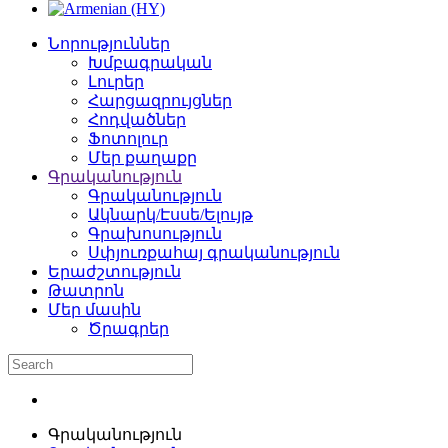
Նորություններ
Խմբագրական
Լուրեր
Հարցազրույցներ
Հոդվածներ
Ֆոտոլուր
Մեր քաղաքը
Գրականություն
Գրականություն
Ակնարկ/Էսսե/Ելույթ
Գրախոսություն
Սփյուռքահայ գրականություն
Երաժշտություն
Թատրոն
Մեր մասին
Ծրագրեր
Գրականություն