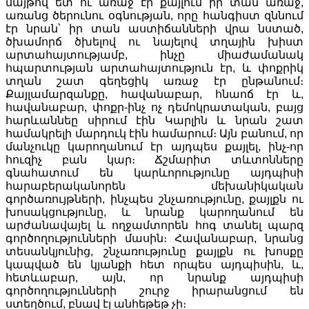
մայթով ետ ու առաջ էր քայլում իր տան առաջ,
առանց ծերունու օգնության, որը հանգիստ զննում
էր նրան՝ իր տան աստիճանների վրա նստած,
ծխամորճ ծխելով ու նայելով տղային խիստ
արտահայտությամբ, ինչը միաժամանակ
հպարտության արտահայտություն էր, և փոքրիկ
տղան շատ գեղեցիկ առաջ էր ընթանում։
Քայլամարզանքը, հավանաբար, հնաոճ էր և,
հավանաբար, փոքր-ինչ ոչ դեմոկրատական, բայց
հարևաննեը սիրում էին Կարլին և նրան շատ
համակրելի մարդուկ էին համարում։ Այն բանում, որ
մանչուկը կարողանում էր այդպես քայլել, ինչ-որ
հուզիչ բան կար։ Ճշմարիտ տևտոնները
գնահատում են կարևորությունը այդպիսի
հարաբերականորեն մեխանիկական
գործառույթների, ինչպես շնչառությունը, քայլքն ու
խոսակցությունը, և նրանք կարողանում են
արժանավայել և ողջամտորեն հոգ տանել պարզ
գործողությունների մասին։ Հավանաբար, նրանց
տեսանկյունից, շնչառությունը քայլքն ու խոսքը
կապված են կյանքի հետ որպես այդպիսին, և,
հետևաբար, այն, որ նրանք այդպիսի
գործողությունների շուրջ իրարանցում են
ստեղծում, բնավ էլ անհեթեթ չի։