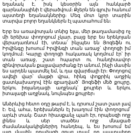
եղանակ է, իսկ կեսօրին այն հանկարծ
գարնանայինի է վերածվում։ Քչերն են գլուխ հանում
այստեղի եղանակներից։ Մեզ մոտ կլոր տարին
տարվա բոլոր եղանկներն էլ պատահում են։
Երբ ես առավոտյան տնից ելա, մեր թաղամասից ոչ
մի երեխա փողոցում չկար, բայց երբ ես երեկոյան
վերադառնում էի, տեսա՝ ինչպես են Յոզեֆն ու
Իրվինգը խոսում Իրվինգի տան առաջ՝ փողոցի իմ
կողմում։ Կարլը փողոցի հակառակ կողմում էր՝ իր
տան առաջ, շատ հպարտ ու հանդիսավոր
զինվորական քայլավարժանք էր անում, ինչի մասին
ես արդեն պատմել եմ, և դա զվարճալի էր։ Փողոցով
ավելի վար՝ մայթի վրա, հինգ փոքրիկ աղջիկ
ցատկախաղով էին զբաղված՝ Յոզեֆի մեծ քույրը,
երկու իռլանդացի աղջնակ՝ քույրեր և երկու
իտալացի աղջնակ, նույնպես քույրեր։
Անձրևից հետո օդը թարմ է, և դրսում շատ-շատ լավ
է։ Եվ, ահա, երեխաներն էլ խաղում էին փողոցում՝
արևի տակ։ Շատ հիասքանչ պահ էր, որպեսզի ողջ
լինես և սեր տածես ողջ մնացած
ժամանակակիցներիդ հանդեպ, և ես խոսում եմ
այդ մասին, որպեսզի ցույց տամ, որ պատահող