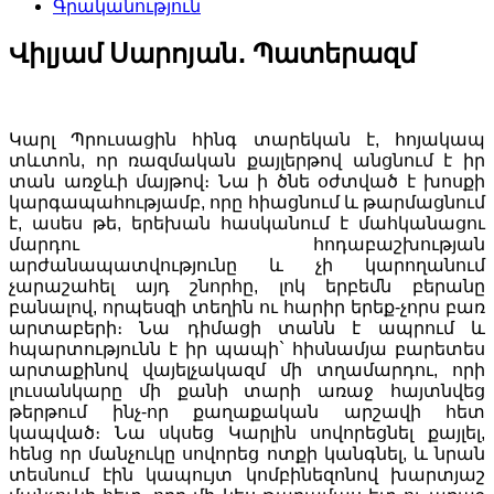
Գրականություն
Վիլյամ Սարոյան․ Պատերազմ
Կարլ Պրուսացին հինգ տարեկան է, հոյակապ
տևտոն, որ ռազմական քայլերթով անցնում է իր
տան առջևի մայթով։ Նա ի ծնե օժտված է խոսքի
կարգապահությամբ, որը հիացնում և թարմացնում
է, ասես թե, երեխան հասկանում է մահկանացու
մարդու հոդաբաշխության
արժանապատվությունը և չի կարողանում
չարաշահել այդ շնորհը, լոկ երբեմն բերանը
բանալով, որպեսզի տեղին ու հարիր երեք-չորս բառ
արտաբերի։ Նա դիմացի տանն է ապրում և
հպարտությունն է իր պապի` հիսնամյա բարետես
արտաքինով վայելչակազմ մի տղամարդու, որի
լուսանկարը մի քանի տարի առաջ հայտնվեց
թերթում ինչ-որ քաղաքական արշավի հետ
կապված։ Նա սկսեց Կարլին սովորեցնել քայլել,
հենց որ մանչուկը սովորեց ոտքի կանգնել, և նրան
տեսնում էին կապույտ կոմբինեզոնով խարտյաշ