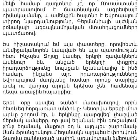
մեկի համար գաղտնիք չէ, որ Ռուսաստանը
պատրաստվում է ճապոնական ագրեսիայի
դիմակայմանը, և ամենքին հայտնի է Եվրոպայում
տիրող նյարդայնությունը, Գերմանիայի այժմյան
բռնակալի ազգայնամոլական մտահղացումների
պատճառով։
Ես հիշատակում եմ այս փաստերը, որովհետև
անմիջականորեն կապված են այս պատմության
հետ։ Ինչպես Ջոյսը կասեր, երկրի զավակներն
ամենուր են, անցած երեկոյի փոքրիկ
իրադարձությունը նույնքան նշանակալից է ինձ
համար, ինչպես այդ իրադարձությունները
Եվրոպայում մադկանց համար, որոնք տարիքն
առել ու վաղուց արդեն երեխա չեն, համենայն
դեպս, առաջին հայացքից։
Երեկ օրը սկսվեց թանձր մառախուղով, որին
հետևեց հորդառատ անձրևը։ Կեսօրվա երեքի մոտ
արևը շողում էր, և երկինքը պարզվեց՝ չհաշված
ճերմակ ամպերը, որ լավ եղանակ էին գուշակում,
ջինջ եղանակ, մաքուր օդ և այդպես շարունակ։
Սան Ֆրանցիսկոյում եղանակն այդպես է փոխվում։
Տարվա ցանկացած պահին առավոտյան ձմեռային