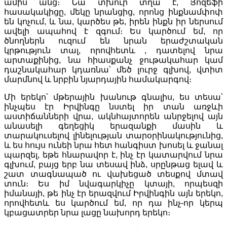
ամիս անց։ Նա տխուր տղա է, Յոզեֆի
հասակակիցը, մեկը նրանցից, որոնց ինքնամփոփ
են կոչում, և նա, կարծես թե, իրեն ինքն իր ներսում
ավելի ապահով է զգում։ Ես կարծում եմ, որ
ծնողներն ուզում են նրան երաժշտական
կրթություն տալ, որովհետև , դատելով նրա
արտաքինից, նա հիասքանչ ջութակահար կամ
դաշնակահար կդառնա՝ մեծ լուրջ գլխով, վտիտ
մարմնով և նրբին նյարդային համակարգով։
Մի երեկո՝ մթերային խանութ գնալիս, ես տեսա՝
ինչպես էր Իրվինգը նստել իր տան առջևի
աստիճանների վրա, ակնհայտորեն անրջելով այն
անասելի գեղեցիկ երազանքի մասին և
տարակուսելով լինելության տարօրինակությունից,
և ես հույս ունեի նրա հետ հանգիստ խոսել և ջանալ
պարզել, եթե հնարավոր է, ինչ էր կատարվում նրա
գլխում, բայց երբ նա տեսավ ինձ, սրընթաց ելավ և
շատ տագնապած ու վախեցած տեսքով մտավ
տուն։ Ես իմ նվագարկիչը կտայի, որպեսզի
իմանայի, թե ինչ էր երազվում Իրվինգին այն երեկո,
որովհետև ես կարծում եմ, որ դա ինչ-որ կերպ
կբացատրեր նրա լացը նախորդ երեկո։