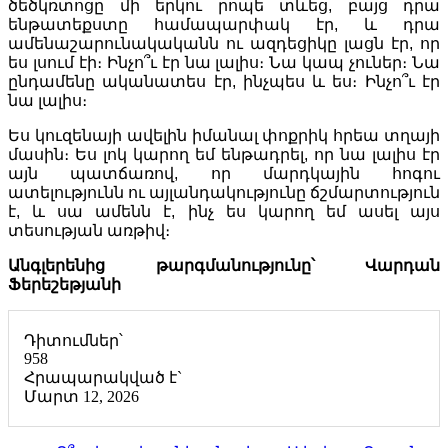
ծեծկռտոցը մի երկու րոպե տևեց, բայց դրա
ենթատեքստը համապարփակ էր, և դրա
ամենաշարունակականն ու ազդեցիկը լացն էր, որ
ես լսում էի։ Ինչո՞ւ էր նա լալիս։ Նա կապ չուներ։ Նա
ընդամենը ականատես էր, ինչպես և ես։ Ինչո՞ւ էր
նա լալիս։
Ես կուզենայի ավելին իմանալ փոքրիկ հրեա տղայի
մասին։ Ես լոկ կարող եմ ենթադրել, որ նա լալիս էր
այն պատճառով, որ մարդկային հոգու
ատելությունն ու այլանդակությունը ճշմարտություն
է, և սա ամենն է, ինչ ես կարող եմ ասել այս
տեսության առթիվ։
Անգլերենից թարգմանությունը՝ Վարդան
Ֆերեշեթյանի
Դիտումներ՝
958
Հրապարակված է`
Մարտ 12, 2026