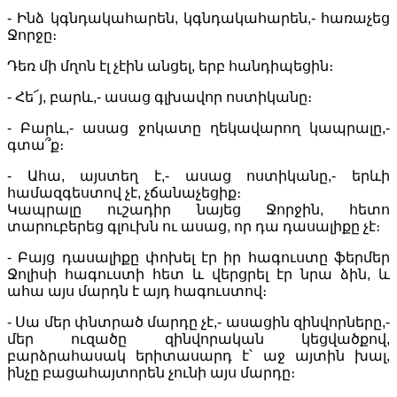
- Ինձ կգնդակահարեն, կգնդակահարեն,- հառաչեց
Ջորջը։
Դեռ մի մղոն էլ չէին անցել, երբ հանդիպեցին։
- Հե՜յ, բարև,- ասաց գլխավոր ոստիկանը։
- Բարև,- ասաց ջոկատը ղեկավարող կապրալը,-
գտա՞ք։
- Ահա, այստեղ է,- ասաց ոստիկանը,- երևի
համազգեստով չէ, չճանաչեցիք։
Կապրալը ուշադիր նայեց Ջորջին, հետո
տարուբերեց գլուխն ու ասաց, որ դա դասալիքը չէ։
- Բայց դասալիքը փոխել էր իր հագուստը ֆերմեր
Ջոլիսի հագուստի հետ և վերցրել էր նրա ձին, և
ահա այս մարդն է այդ հագուստով։
- Սա մեր փնտրած մարդը չէ,- ասացին զինվորները,-
մեր ուզածը զինվորական կեցվածքով,
բարձրահասակ երիտասարդ է՝ աջ այտին խալ,
ինչը բացահայտորեն չունի այս մարդը։