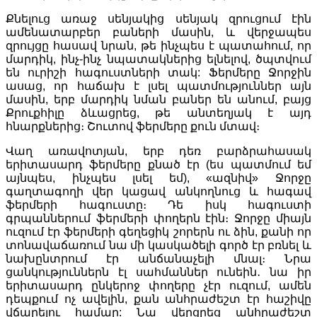
Քնելուց առաջ սենյակից սենյակ զրուցում էին
ամենատարբեր բաների մասին, և վերջապես
զրույցը հասավ նրան, թե ինչպես է պատահում, որ
մարդիկ, ինչ-ինչ նպատակներից ելնելով, ծպտվում
են ուրիշի հագուստների տակ: Ֆերմերը Ջորջին
ասաց, որ հաճախ է լսել պատմություններ այն
մասին, երբ մարդիկ նման բաներ են անում, բայց
Քրուքհիլը ձևացրեց, թե անտեղյակ է այդ
հնարքներից։ Շուտով ֆերմերը քուն մտավ։
Վաղ առավոտյան, երբ դեռ բարձրահասակ
երիտասարդ ֆերմերը քնած էր (ես պատմում եմ
այնպես, ինչպես լսել եմ), «ազնիվ» Ջորջը
գաղտագողի վեր կացավ անկողնուց և հագավ
ֆերմերի հագուստը։ Դե իսկ հագուստի
գրպաններում ֆերմերի փողերն էին։ Ջորջը միայն
ուզում էր ֆերմերի գեղեցիկ շորերն ու ձին, քանի որ
տոնավաճառում նա մի կասկածելի գործ էր բռնել և
նախընտրում էր անճանաչելի մնալ։ Նրա
ցանկություններն էլ սահմաններ ունեին․ նա իր
երիտասարդ ընկերոջ փողերը չէր ուզում, ամեն
դեպքում ոչ ավելին, քան անհրաժեշտ էր հաշիվը
վճարելու համար: Նա վերցրեց անհրաժեշտ