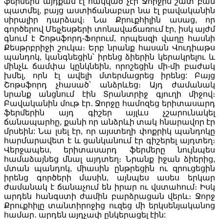
ֆերմերն այդքան էլ հակված չէր Ջորջին շատ բան
պատմել, բայց աստիճանաբար նա էլ բավականին
սիրալիր դարձավ։ Նա Քրուքհիլին ասաց, որ
գործերով Մելչեսթերի տոնավաճառում էր, իսկ այժմ
գնում է Շոթսֆորդ-Ֆորում, որպեսզի վաղը հասնի
Քեսթրբրիջի շուկա։ Երբ նրանք հասան Վուդիաթս
պանդոկ, կանգնեցին՝ իրենց ձիերին կերակրելու և
մինչև ճամփա կընկնեին, որոշեցին մի-մի բաժակ
խմել, որն էլ ավելի մտերմացրեց իրենց: Բայց
Շոթսֆորդ չհասած՝ անձրևեց։ Այդ ժամանակ
նրանք անցնում էին Տրանտրիջ գյուղի միջով։
Բավականին մութ էր․ Ջորջը համոզեց երիտասարդ
ֆերմերին այդ գիշեր այլևս չշարունակել
ճանապարհը, քանի որ անձրևի տակ հնարավոր էր
մրսեին: Նա լսել էր, որ այստեղի փոքրիկ պանդոկը
հարմարավետ է և ցանկանում էր գիշերել այդտեղ։
Վերջապես, երիտասարդ ֆերմերը նույնպես
համաձայնեց մնալ այդտեղ։ Նրանք իջան ձիերից,
մտան պանդոկ, միասին ընթրեցին ու զրուցեցին
իրենց գործերի մասին, այնպես ասես երկար
ժամանակ է ճանաչում են իրար ու վստահում։ Իսկ
արդեն հանգստի ժամին բարձրացան վերև։ Ջորջ
Քրուքհիլը տանտիրոջից ուզեց մի երկսենյականոց
համար․ արդեն այդչափ ընկերացել էին: