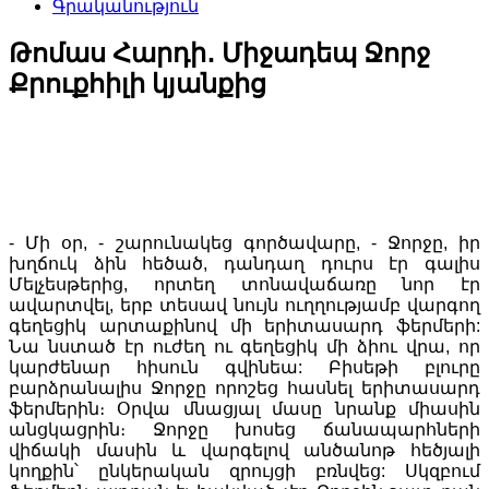
Գրականություն
Թոմաս Հարդի․ Միջադեպ Ջորջ
Քրուքհիլի կյանքից
- Մի օր, - շարունակեց գործավարը, - Ջորջը, իր
խղճուկ ձին հեծած, դանդաղ դուրս էր գալիս
Մելչեսթերից, որտեղ տոնավաճառը նոր էր
ավարտվել, երբ տեսավ նույն ուղղությամբ վարգող
գեղեցիկ արտաքինով մի երիտասարդ ֆերմերի:
Նա նստած էր ուժեղ ու գեղեցիկ մի ձիու վրա, որ
կարժենար հիսուն գվինեա: Բիսեթի բլուրը
բարձրանալիս Ջորջը որոշեց հասնել երիտասարդ
ֆերմերին։ Օրվա մնացյալ մասը նրանք միասին
անցկացրին։ Ջորջը խոսեց ճանապարհների
վիճակի մասին և վարգելով անծանոթ հեծյալի
կողքին՝ ընկերական զրույցի բռնվեց: Սկզբում