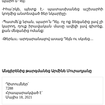
պարո՛ն Դեյ։
-Իհա՛րկե, պետք է,- պատասխանեց աշխարհի
կողմից անտեսված ծեր նկարիչը։
-Պատմե՛ք նրան, պարո՛ն Դեյ․ ոչ ոք ձեզանից լավ չի
կարող, դուք իրավական մասը ավելի լավ գիտեք,
քան մեզանից ոմանք:
-Թերևս,- արդարանալով ասաց Դեյն ու սկսեց․․․
Անգլերենից թարգմանեց
Արմինե Մուրադյանը
Դիտումներ՝
7288
Հրապարակված է`
Մայիս 18, 2021