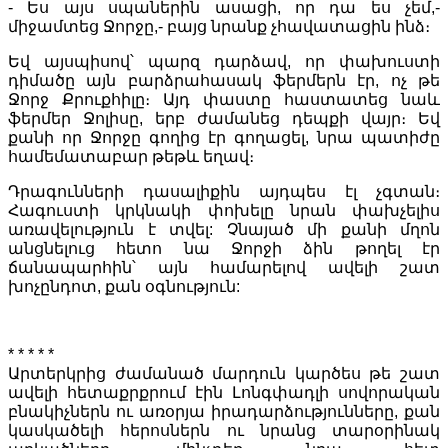
- Ես այս սպաներին ասացի, որ դա ես չեմ,-
միջամտեց Ջորջը,- բայց նրանք չհավատացին ինձ։
Եվ այսպիսով՝ պարզ դարձավ, որ փախուստի
դիմածը այն բարձրահասակ ֆերմերն էր, ոչ թե
Ջորջ Քրուքհիլը։ Այդ փաստը հաստատեց նաև
ֆերմեր Ջոլիսը, երբ ժամանեց դեպքի վայր։ Եվ
քանի որ Ջորջը գողից էր գողացել, նրա պատիժը
համեմատաբար թեթև եղավ։
Դրագունների դասալիքին այդպես էլ չգտան։
Հագուստի կրկնակի փոխելը նրան փախչելիս
առավելություն է տվել: Չնայած մի քանի մղոն
անցնելուց հետո նա Ջորջի ձին թողել էր
ճանապարհին՝ այն համարելով ավելի շատ
խոչընդոտ, քան օգնություն:
* * * * *
Արտերկրից ժամանած մարդուն կարծես թե շատ
ավելի հետաքրքրում էին Լոնգփադլի սովորական
բնակիչներն ու առօրյա իրադարձությունները, քան
կասկածելի հերոսներն ու նրանց տարօրինակ