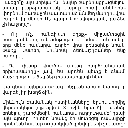
- Լսեցի՞ք այս սրիկային,- ձայնը բարձրացրացնելով՝
ասաց բարձրահասակ մարդը ոստիկաններին,-
փորձում է առաջին պատահած անմեղ մարդու վրա
բարդել իր մեղքը։ Ո՛չ, պարո՛ն զինվորական, դա ձեզ
չի հաջողվի։
- Ո՛չ, ո՛չ, հանգի՛ստ եղեք,- միջամտեցին
ոստիկանները,- անամոթություն է նման բան ասելը,
երբ մենք համարյա գործի վրա բռնեցինք նրան:
Փառք Աստծո, նույնիսկ ձեռնաշղթաներ ենք
հագցրել:
- Դե, փառք Աստծո,- ասաց բարձրահասակ
երիտասարդը,- լա՛վ, ես արդեն պետք է գնամ։
Հաջողություն ձեզ ձեր բանտարկյալի հետ։
Նա գնաց այնքան արագ, ինչքան արագ կարող էր
վարգել իր խեղճ ձին։
Միևնույն ժամանակ ոստիկանները, երկու կողմից
վերահսկելով շղթայված Ջորջին, նրա ձիու սանձը
բռնելով, շարժվեցին հակառակ ուղղությամբ՝ դեպի
այն գյուղը, որտեղ նրանց էր մոտեցել դասալիքի
որոնման համար ուղարկված զինվորների ջոկատը։