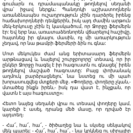
գումարն ու դրամապանակը թողնելով սեղանի
վրա՝ իջավ ներքև: Պանդոկի աշխատողներն
առանձնապես ուշադրություն չէին դարձրել իրենց
հաճախորդների դեմքերին, իսկ այդ ժամին արթուն
մեկ-երկուսը չէին էլ կասկածում, որ Ջորջը ֆերմերն
էր: Եվ երբ նա, առատաձեռնորեն վճարելով հաշիվը,
հայտնեց իր գնալու մասին, ոչ մի առարկություն
չեղավ, որ նա թամբի ֆերմերի ձին ու գնա:
Մոտ մեկուկես ժամ անց երիտասարդ ֆերմերն
արթնացավ և նայելով շուրջբոլորը՝ տեսավ, որ իր
ընկեր Ջորջը հագել է իր հագուստն ու գնացել՝ իրեն
թողնելով մաշված հագուստը: Բայց փոխանակ
աղմուկ բարձրացնելու՝ նա նստեց ու մի պահ
խորասուզվեց մտքերի մեջ․ «Փողերը, փողերը չկան,-
մտածեց ինքն իրեն,- իսկ դա վատ է, ինչքան, որ
վատն է այս հագուստը»։
Հետո նայեց սեղանի վրա ու տեսավ փողերը կամ,
կարելի է ասել, դրանց մեծ մասը, որ դրված էր
այդտեղ։
- Հա՜, հա՜, հա՜, - ծիծաղեց նա և սկսեց սենյակով
մեկ պարել: - Հա՜, հա՜, հա՜, - նա կրկնեց ու սիրալիր