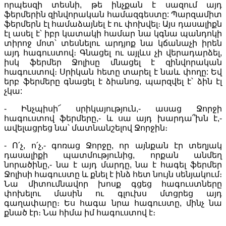
որպեսզի տեսնի, թե ինչքան է սազում այդ
ֆերմերին զինվորական համազգեստը: Պարզամիտ
ֆերմերն էլ համաձայնել է ու փոխվել։ Այս դասալիքն
էլ ասել է՝ իբր կատակի համար նա կգնա պանդոկի
տիրոջ մոտ՝ տեսնելու արդյոք նա կճանաչի իրեն
այդ հագուստով։ Գնացել ու այլևս չի վերադարձել,
իսկ ֆերմեր Ջոլիսը մնացել է զինվորական
հագուստով։ Սրիկան հետը տարել է նաև փողը: Եվ
երբ ֆերմերը գնացել է ձիանոց, պարզվել է՝ ձին էլ
չկա:
- Ինչպիսի՜ սրիկայություն,- ասաց Ջորջի
հագուստով ֆերմերը,- և սա այդ խարդա՞խն է,-
ավելացրեց նա՝ մատնանշելով Ջորջին։
- Ո՛չ, ո՛չ,- գոռաց Ջորջը, որ այնքան էր տեղյակ
դասալիքի պատմությունից, որքան անմեղ
նորածինը,- նա է այդ մարդը, նա է հագել ֆերմեր
Ջոլիսի հագուստը և քնել է ինձ հետ նույն սենյակում։
Նա միտումնավոր խոսք գցեց հագուստները
փոխելու մասին ու գլուխս մտցրեց այդ
գաղափարը։ Ես հագա նրա հագուստը, մինչ նա
քնած էր։ Նա հիմա իմ հագուստով է։