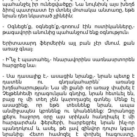
պահանջել իր ունեցվածքը։ Նա նույնիսկ այս խեղճ
ձիով պատրաստ էր մտնել մոտակա անտառը, եթե
նրան դեռ նկատած չլինեին:
- Օգնեցե՛ք, օգնեցե՛ք,-գոռում էին ոստիկանները,-
թագավորի անունից պահանջում ենք օգնություն։
Երիտասարդ ֆերմերին այլ բան չէր մնում, քան
առաջ գնալ։
- Ի՞նչ է պատահել,- հնարավորինս սառնասրտորեն
հարցրեց նա։
- Սա դասալիք է,- ասացին նրանք,- նրան պետք է
դատեն ու գնդակահարեն՝ առանց
խղճահարության։ Նա մի քանի օր առաջ փախել է
Չելթենհեմի դրագունյան գնդից, նրան հետևել են,
բայց ոչ մի տեղ չեն կարողացել գտնել։ Մենք էլ
ասացինք, որ եթե տեսնենք նրան, ապա
անմիջապես կբռնենք ու կհանձնենք: Զորանոցը
լքելու հաջորդ օրը այս սրիկան հանդիպել է մի
հարգարժան ֆերմերի, հարբեցրել նրան ինչ-որ
պանդոկում և ասել, թե լավ զինվոր դուրս կգար
նրանից։ Հետո համոզել է փոխել հագուստը,