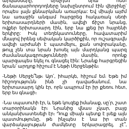
արկածները, մինչդեռ նրա հետ
ճանապարհորդողները նախընտրում էին վերջինը՝
որպես լայն քննարկման առարկա: Եվ միայն այժմ
նա առաջին անգամ հարցրեց հակառակ սեռի
երիտասարդների մասին, ավելի ճիշտ նրանց,
ովքեր երիտասարդ էին, երբ նա լքեց իր հայրենի
երկիրը: Իսկ տեղեկատուները, հավատարիմ
մնալով իրենց սեփական կարծիքին, որ ուշագրավն
ավելի արժանի է պատմելու, քան սովորականը,
թույլ չեն տա նրան խոսել այն մարդկանց պարզ
ժամանակագրությունների մասին, որոնք
պարզապես եկել ու գնացել էին: Նրանք հարցրեցին
նրան՝ արդյոք հիշում է Նեթի Սերջենթին։
-Նեթի Սերջե՞նթ։ Այո՛, իհարկե, հիշում եմ։ Եթե իմ
հիշողությունն ինձ չի դավաճանում, նա
երիտասարդ կին էր, որն ապրում էր իր քեռու հետ,
երբ ես գնացի։
-Նա սպասուհի էր, և եթե կուզեք իմանաք, սը՛ր, շատ
տարօրինակն էր։ Նրանից վնաս չկար, բայց
անկանխատեսելի էր։ Դուք միայն պետք է լսեք այն
պատմությունը, թե ինչպես է նա իր տան
վարձակալության ժամկետը երկարացրել, չէ՞,