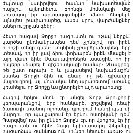
ժպտաց սափրվելու համար նախատեսված
հայելու, այնուհետև բրոնզե մոմակալի մեջ
երևացող իր արտացոլանքին։ Հետո ձեռքերն
այնպես թափահարեց, ասես սրով վարժանքներ
աներ ու շրջան գծեր:
Հետո հագավ Ջորջի հագուստն ու իջավ ներքև՝
կարծես ընդհանրապես դեմ չլինելով, որ իրեն
ուրիշի տեղը դնեն։ Նույնիսկ չբարձրաձայնեց, երբ
տեսավ, որ իր լավ ձիու փոխարեն իրեն մնացել է
այդ վատ ձին։ Սպասավորներն ասացին, որ իր
ընկերը վճարել է գիշերակացի համար։ Ձևացրեց,
թե շատ ուրախ է և չսպասելով նախաճաշին՝
նստեց Ջորջի ձին ու գնաց ոչ թե գլխավոր
մայրուղիով, այլ մոտակա նեղ արահետով՝ առանց
կռահելու, որ Ջորջը ևս ընտրել էր այդ արահետը:
Հազիվ երկու մղոն էր անցել Ջորջ Քրուքհիլի
կերպարանքով, երբ հանկարծ, շրջվելով դեպի
ծառուղի տանող ոլորանը, գյուղում հանդիպեց մի
մարդու, որ պայքարում էր երկու ոստիկանի դեմ:
Պարզվեց՝ դա իր ընկեր Ջորջն էր, որ վերցրել էր իր
հագուստն ու ձին։ Բայց երիտասարդ ֆերմերը
բացարձակ ցանկություն չուներ նետվել առաջ ու