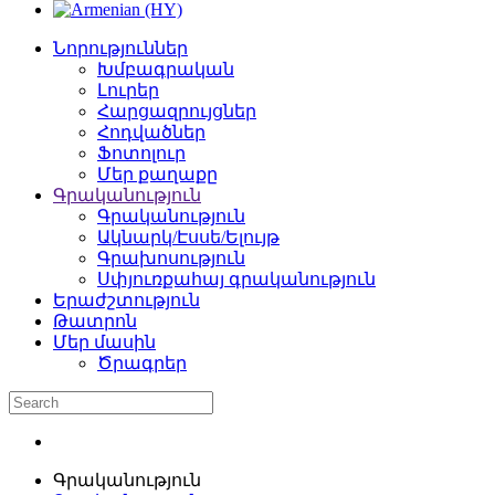
Նորություններ
Խմբագրական
Լուրեր
Հարցազրույցներ
Հոդվածներ
Ֆոտոլուր
Մեր քաղաքը
Գրականություն
Գրականություն
Ակնարկ/Էսսե/Ելույթ
Գրախոսություն
Սփյուռքահայ գրականություն
Երաժշտություն
Թատրոն
Մեր մասին
Ծրագրեր
Գրականություն