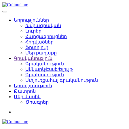
Նորություններ
Խմբագրական
Լուրեր
Հարցազրույցներ
Հոդվածներ
Ֆոտոլուր
Մեր քաղաքը
Գրականություն
Գրականություն
Ակնարկ/Էսսե/Ելույթ
Գրախոսություն
Սփյուռքահայ գրականություն
Երաժշտություն
Թատրոն
Մեր մասին
Ծրագրեր