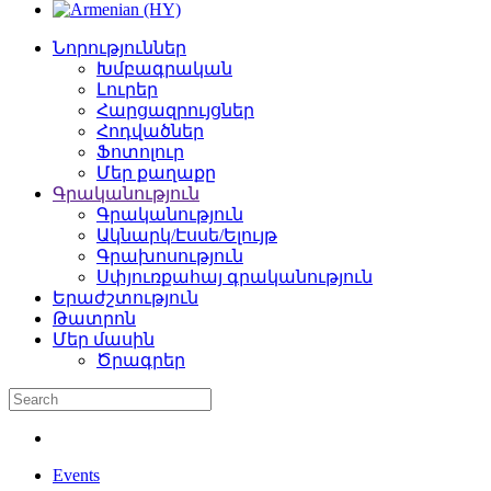
Նորություններ
Խմբագրական
Լուրեր
Հարցազրույցներ
Հոդվածներ
Ֆոտոլուր
Մեր քաղաքը
Գրականություն
Գրականություն
Ակնարկ/Էսսե/Ելույթ
Գրախոսություն
Սփյուռքահայ գրականություն
Երաժշտություն
Թատրոն
Մեր մասին
Ծրագրեր
Events