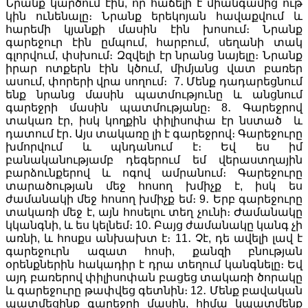
Նրանք կարծում էին, որ հաճելի է միանգամից ութ
կին ունենալը։ Նրանք երեկոյան հավաքվում և
հարեմի կյանքի մասին էին խոսում։ Նրանք
գարեջուր էին ըմպում, հարբում, սեղանի տակ
գլորվում, փսխում։ Զզվելի էր նրանց նայելը։ Նրանք
իրար ոտքերն էին կծում, միմյանց վատ բառեր
ասում, փորերի վրա սողում։ 7․ Մենք դադարեցնում
ենք նրանց մասին պատմությունը և անցնում
գարեջրի մասին պատմությանը։ 8․ Գարեջրով
տակառ էր, իսկ կողքին փիլիսոփա էր նստած և
դատում էր․ Այս տակառը լի է գարեջրով։ Գարեջուրը
խմորվում և պնդանում է։ Եվ ես իմ
բանականությամբ դեգերում եմ վերաստղային
բարձունքերով և ոգով ամրանում։ Գարեջուրը
տարածության մեջ հոսող խմիչք է, իսկ ես
ժամանակի մեջ հոսող խմիչք եմ։ 9․ Երբ գարեջուրը
տակառի մեջ է, այն հոսելու տեղ չունի։ Ժամանակը
կկանգնի, և ես կելնեմ։ 10․ Բայց ժամանակը կանգ չի
առնի, և հոսքս անխախտ է։ 11․ Չէ, դե ավելի լավ է
գարեջուրն ազատ հոսի, քանզի բնության
օրենքներին հակադիր է դրա տեղում կանգնելը։ Եվ
այդ բառերով փիլիսոփան բացեց տակառի ծորակը
և գարեջուրը թափվեց գետնին։ 12․ Մենք բավական
պատմեցինք գարեջրի մասին, հիմա կպատմենք