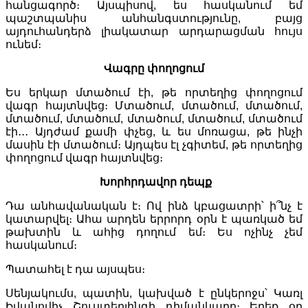
հանցագործ։ Այսպիսով, ես հասկանում եմ
պաշտպանիս անհանգստությունը, բայց
այդուհանդերձ լիակատար արդարացման հույս
ունեմ։
Վագրը փողոցում
Ես երկար մտածում էի, թե որտեղից փողոցում
վագր հայտնվեց։ Մտածում, մտածում, մտածում,
մտածում, մտածում, մտածում, մտածում, մտածում
էի․․․ Այդժամ քամի փչեց, և ես մոռացա, թե ինչի
մասին էի մտածում։ Այդպես էլ չգիտեմ, թե որտեղից
փողոցում վագր հայտնվեց։
Խորհրդավոր դեպք
Դա անհավանական է։ Ով ինձ կբացատրի՝ ի՞նչ է
կատարվել։ Ահա արդեն երրորդ օրն է պառկած եմ
թախտին և ահից դողում եմ։ Ես ոչինչ չեմ
հասկանում։
Պատահել է դա այսպես։
Սենյակումս, պատին, կախված է ընկերոջս՝ Կառլ
Իվանովիչ Շուստերլինգի դիմանկարը։ Երեք օր