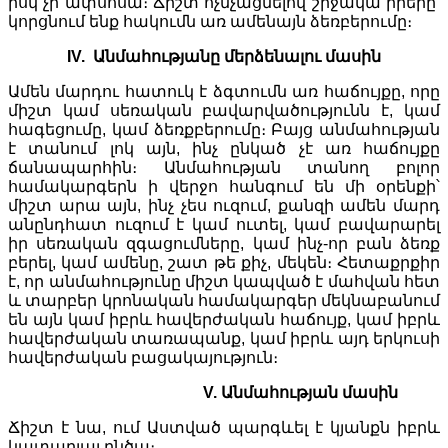
իսկ չի ափսոսա։ Ճիշտ ոչնչացնելով շրջակա իրերը՝
կորցնում ենք հակումն առ ամենայն ձեռբերումը։
IV. Անմահությանը մերձենալու մասին
Ամեն մարդու հատուկ է ձգտումն առ հաճույքը, որը
միշտ կամ սեռական բավարվածությունն է, կամ
հագեցումը, կամ ձեռքբերումը։ Բայց անմահության
է տանում լոկ այն, ինչ ընկած չէ առ հաճույքը
ճանապարհին։ Անմահության տանող բոլոր
համակարգերն ի վերջո հանգում են մի օրենքի՝
միշտ արա այն, ինչ չես ուզում, քանզի ամեն մարդ
անընդհատ ուզում է կամ ուտել, կամ բավարարել
իր սեռական զգացումները, կամ ինչ-որ բան ձեռք
բերել, կամ ամենը, շատ թե քիչ, մեկեն։ Հետաքրքիր
է, որ անմահությունը միշտ կապված է մահվան հետ
և տարբեր կրոնական համակարգեր մեկնաբանում
են այն կամ իբրև հավերժական հաճույք, կամ իբրև
հավերժական տառապանք, կամ իբրև այդ երկուսի
հավերժական բացակայություն։
V. Անմահության մասին
Ճիշտ է նա, ում Աստված պարգևել է կյանքն իբրև
կատարյալ ընծա։