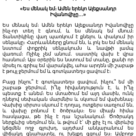
«Ես մենակ եմ։ Ամեն երեկո Ալեքսանդր
Իվանովիչը…»
Ես մենակ եմ։ Ամեն երեկո Ալեքսանդր Իվանովիչը
ինչ-որ տեղ է գնում, և ես մենակ եմ մնում։
Տանտիկինը վաղ պառկում է քնելու և փակում իր
սենյակը։ Հարևանները քնում են, և լոկ ես եմ մենակ
նստում փոքրիկ սենյակումս և նավթի լամպ
վառում։ Ոչինչ չեմ անում․ սաստիկ վախ է վրա
հասնում։ Այս օրերին ես նստում եմ տանը, քանի որ
մրսել ու գրիպ եմ վարակվել, ահա արդեն մի շաբաթ
է թույլ ջերմում եմ և գոտկատեղս ցավում է։
Բայց ինչու՞ է գոտկատեղս ցավում, ինչու՞ եմ մի
շաբաթ ջերմում, ի՞նչ հիվանդություն է, և ի՞նչ
պեստք է անեմ։ Ես մտածում եմ այդ մասին, ունկ
դնելով սեփական մարմնիս և սկսում եմ վախենալ։
Վախից սիրտս սկսում է դողալ, ոտքերս սառչում են,
և վախը բռնում է ծոծրակս։ Ես միայն հիմա
հասկացա, թե ինչ է դա նշանակում։ Ծոծրակդ
ներքևից սեղմում են, և թվում է՝ մի քիչ էլ ու վերևից
կճզմեն ողջ գլուխդ, այդժամ անկարանում ես
վիճակդ գնահատել, ու խելքդ գցում ես։ Ամբողջ