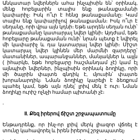
Անկատար նվերներն ահա ինչպիսին են՝ օրինակ,
մենք հոբելյարին տալիս ենք թանաքամանի
կափարիչ։ Իսկ ո՞ւր է հենց թանաքամանը։ Կամ
տալիս ենք կափարիչով թանաքաման։ Իսկ ո՞ւր է
սեղանը, որի վրա այն կդնի։ Եթե արդեն սեղան ունի՝
թանաքամանը կատարյալ նվեր կլինի։ Այդժամ, եթե
հոբելյարը թանաքաման ունի՝ նրան պետք է նվիրել
մի կափարիչ և դա կատարյալ նվեր կլինի։ Միշտ
կատարյալ նվեր կլինեն մեր մարմնի զարդերը՝
մատանիներ, ապարանջաններ, մանյակներ և այլն
( իհարկե, եթե հոբելյարը հաշմանդամ չէ) կամ էլ
այնպիսի նվերներ, ինչպիսին օրինակ ձողիկը, որի
մի ծայրին փայտե գնդիկ է, մյուսին՝ փայտե
խորանարդիկ։ Նման ձողիկը կարելի է ձեռքում
պահել կամ, եթե այն դնել՝ լրիվ մեկ է ուր։ Նման
ձողիկը ուրիշ ոչնչի համար պիտանի չէ։
.
II. Քեզ իրերով ճիշտ շրջապատումը
Ենթադրենք, որ ինչ-որ լրիվ մերկ լիազոր վճռել է
տունը կահավորել և իրեն իրերով շրջապատել։