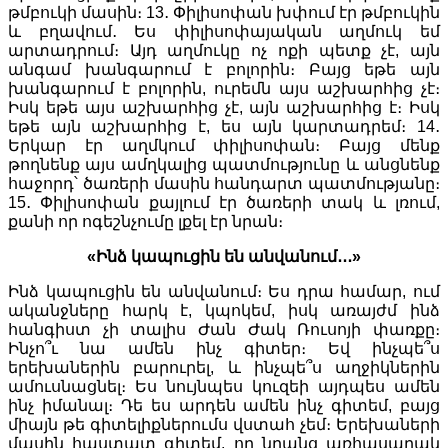
թմբուկի մասին։ 13․ Փիլիսոփան խփում էր թմբուկին
և բղավում․ Ես փիլիսոփայական աղմուկ եմ
արտադրում։ Այդ աղմուկը ոչ ոքի պետք չէ, այն
անգամ խանգարում է բոլորին։ Բայց եթե այն
խանգարում է բոլորին, ուրեմն այս աշխարհից չէ։
Իսկ եթե այս աշխարհից չէ, այն աշխարհից է։ Իսկ
եթե այն աշխարհից է, ես այն կարտադրեմ։ 14․
Երկար էր աղմկում փիլիսոփան։ Բայց մենք
թողնենք այս ամղկալից պատմությունը և անցնենք
հաջորդ՝ ծառերի մասին հանդարտ պատմությանը։
15․ Փիլիսոփան քայլում էր ծառերի տակ և լռում,
քանի որ ոգեշնչումը լքել էր նրան։
«Ինձ կապուցին են անվանում․․․»
Ինձ կապուցին են անվանում։ Ես դրա համար, ում
ականջները հարկ է, կպոկեմ, իսկ առայժմ ինձ
հանգիստ չի տալիս Ժան Ժակ Ռուսոյի փառքը։
Ինչո՞ւ նա ամեն ինչ գիտեր։ Եվ ինչպե՞ս
երեխաներին բարուրել, և ինչպե՞ս աղջիկներին
ամուսնացնել։ Ես նույնպես կուզեի այդպես ամեն
ինչ իմանալ։ Դե ես արդեն ամեն ինչ գիտեմ, բայց
միայն թե գիտելիքներումս վստահ չեմ։ Երեխաների
մասին հաստատ գիտեմ, որ նրանց առհասարակ