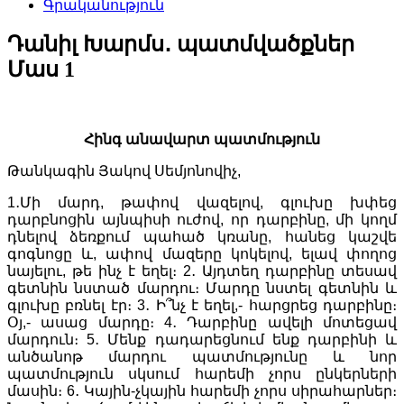
Գրականություն
Դանիլ Խարմս․ պատմվածքներ
Մաս 1
Հինգ անավարտ պատմություն
Թանկագին Յակով Սեմյոնովիչ,
1․Մի մարդ, թափով վազելով, գլուխը խփեց
դարբնոցին այնպիսի ուժով, որ դարբինը, մի կողմ
դնելով ձեռքում պահած կռանը, հանեց կաշվե
գոգնոցը և, ափով մազերը կոկելով, ելավ փողոց
նայելու, թե ինչ է եղել։ 2․ Այդտեղ դարբինը տեսավ
գետնին նստած մարդու։ Մարդը նստել գետնին և
գլուխը բռնել էր։ 3․ Ի՞նչ է եղել,- հարցրեց դարբինը։
Օյ,- ասաց մարդը։ 4․ Դարբինը ավելի մոտեցավ
մարդուն։ 5․ Մենք դադարեցնում ենք դարբինի և
անծանոթ մարդու պատմությունը և նոր
պատմություն սկսում հարեմի չորս ընկերների
մասին։ 6․ Կային-չկային հարեմի չորս սիրահարներ։