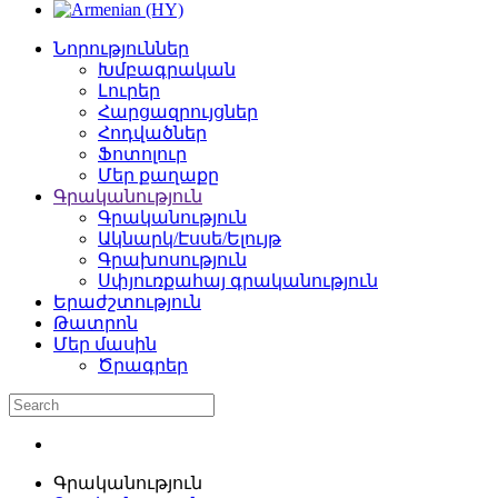
Նորություններ
Խմբագրական
Լուրեր
Հարցազրույցներ
Հոդվածներ
Ֆոտոլուր
Մեր քաղաքը
Գրականություն
Գրականություն
Ակնարկ/Էսսե/Ելույթ
Գրախոսություն
Սփյուռքահայ գրականություն
Երաժշտություն
Թատրոն
Մեր մասին
Ծրագրեր
Գրականություն