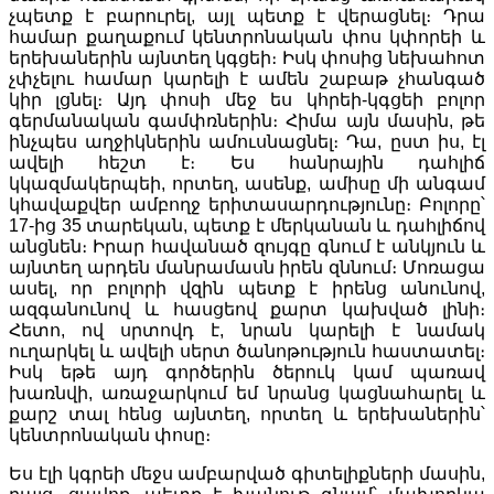
չպետք է բարուրել, այլ պետք է վերացնել։ Դրա
համար քաղաքում կենտրոնական փոս կփորեի և
երեխաներին այնտեղ կգցեի։ Իսկ փոսից նեխահոտ
չփչելու համար կարելի է ամեն շաբաթ չհանգած
կիր լցնել։ Այդ փոսի մեջ ես կհրեի-կգցեի բոլոր
գերմանական գամփռներին։ Հիմա այն մասին, թե
ինչպես աղջիկներին ամուսնացնել։ Դա, ըստ իս, էլ
ավելի հեշտ է։ Ես հանրային դահլիճ
կկազմակերպեի, որտեղ, ասենք, ամիսը մի անգամ
կհավաքվեր ամբողջ երիտասարդությունը։ Բոլորը՝
17-ից 35 տարեկան, պետք է մերկանան և դահլիճով
անցնեն։ Իրար հավանած զույգը գնում է անկյուն և
այնտեղ արդեն մանրամասն իրեն զննում։ Մոռացա
ասել, որ բոլորի վզին պետք է իրենց անունով,
ազգանունով և հասցեով քարտ կախված լինի։
Հետո, ով սրտովդ է, նրան կարելի է նամակ
ուղարկել և ավելի սերտ ծանոթություն հաստատել։
Իսկ եթե այդ գործերին ծերուկ կամ պառավ
խառնվի, առաջարկում եմ նրանց կացնահարել և
քարշ տալ հենց այնտեղ, որտեղ և երեխաներին՝
կենտրոնական փոսը։
Ես էլի կգրեի մեջս ամբարված գիտելիքների մասին,