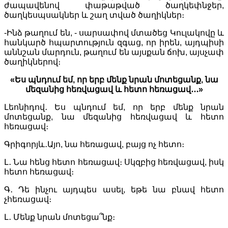
ժապավենով փաթաթված ծաղկեփնջեր,
ծաղկեսպսակներ և շաղ տված ծաղիկներ։
-Ինձ թաղում են, - սարսափով մտածեց Կուլակովը և
հանկարծ հպարտություն զգաց, որ իրեն, այդպիսի
աննշան մարդուն, թաղում են այսքան ճոխ, այսչափ
ծաղիկներով։
«Ես պնդում եմ, որ երբ մենք նրան մոտեցանք, նա
մեզանից հեռվացավ և հետո հեռացավ․․․»
Լեոնիդով․ Ես պնդում եմ, որ երբ մենք նրան
մոտեցանք, նա մեզանից հեռվացավ և հետո
հեռացավ։
Գրիգորյև․Այո, նա հեռացավ, բայց ոչ հետո։
Լ․ Նա հենց հետո հեռացավ։ Սկզբից հեռվացավ, իսկ
հետո հեռացավ։
Գ․ Դե ինչու այդպես ասել, եթե նա բնավ հետո
չհեռացավ։
Լ․ Մենք նրան մոտեցա՞նք։