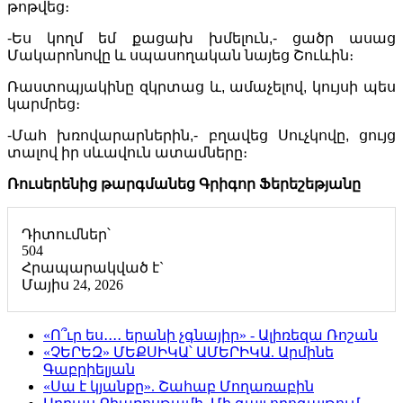
թոթվեց։
-Ես կողմ եմ քացախ խմելուն,- ցածր ասաց
Մակարոնովը և սպասողական նայեց Շուևին։
Ռաստոպյակինը զկրտաց և, ամաչելով, կույսի պես
կարմրեց։
-Մահ խռովարարներին,- բղավեց Սուչկովը, ցույց
տալով իր սևավուն ատամները։
Ռուսերենից թարգմանեց Գրիգոր Ֆերեշեթյանը
Դիտումներ՝
504
Հրապարակված է`
Մայիս 24, 2026
«Ո՞ւր ես․․․․ երանի չգնայիր» - Ալիռեզա Ռոշան
«ՉԵՐԵԶ» ՄԵՔՍԻԿԱ՝ ԱՄԵՐԻԿԱ. Արմինե
Գաբրիելյան
«Սա է կյանքը». Շահաբ Մողառաբին