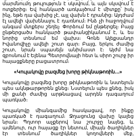
մարմնումդ թուլություն է սկսվում, և այն սկսվում է
ոտքերից։ Եվ հանկարծ առկայծում է միտքը՝ իսկ
ինչ, եթե դա վախից չէ, այլ վախն է դրանից։ Այդժամ
էլ ավելի վախենալու է դառնում։ Ինձ չի հաջողվում
անգամ մտքերս շեղել։ Փորձում եմ ընթերցել։ Բայց
ընթերցածս հանկարծ թափանցիկանում է, և ես
նորից տեսնում եմ վախս։ Գոնե Ալեքսանդր
Իվանովիչը ավելի շուտ գար։ Բայց, երկու ժամից
շուտ, նրան սպասելն անիմաստ է։ Այժմ նա
զբոսնում է Ելենա Պետրովնայի հետ և սիրո շուրջ իր
հայացքները բացատրում։
«Կուլակովը բազմեց խորը թիկնաթոռին․․․»
Կուլակովը բազմեց խորը թիկնաթոռին և նստելուն
պես ակնթարթորեն քնեց։ Նստելուն պես քնեց, իսկ
մի քանի ժամից արթնացավ արդեն դագաղում
պառկած։
Կուլակովը միանգամից հասկացավ, որ ինքը
պառկած է դագաղում։ Ջղացունց վախը կալեց
նրան։ Պղտոր աչքերով նա շուրջը նայեց, և
ամենուր, ուր հայացք էր նետում, միայն ծաղիկներ
էր տեսնում՝ ծաղիկներ կողովների մեջ,