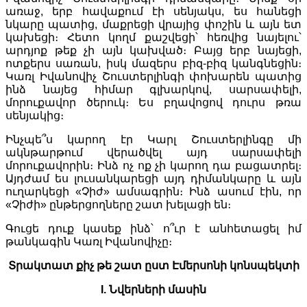
առաջ, երբ հավաքում էի սենյակս, ես հանեցի
նկարը պատից, մաքրեցի վրայից փոշին և այն ետ
կախեցի։ Հետո կողմ քաշվեցի՝ հեռվից նայելու՝
արդյոք թեք չի այն կախված։ Բայց երբ նայեցի,
ոտքերս սառան, իսկ մազերս բիզ-բիզ կանգնեցին։
Կառլ Իվանովիչ Շուստերլինգի փոխարեն պատից
ինձ նայեց հիմար գլխարկով, սարսափելի,
մորուքավոր ծերուկ։ Ես բղավոցով դուրս թռա
սենյակից։
Ինչպե՞ս կարող էր Կարլ Շուստերլինգը մի
ակնթարթում վերածվել այդ սարսափելի
մորուքավորին։ Ինձ ոչ ոք չի կարող դա բացատրել։
Այդժամ ես լուսանկարեցի այդ դիմանկարը և այն
ուղարկեցի «Չիժ» ամսագրին։ Ինձ ասում էին, որ
«Չիժի» ընթերցողները շատ խելացի են։
Գուցե դուք կասեք ինձ՝ ո՞ւր է անհետացել իմ
թանկագին Կառլ Իվանովիչը։
Տրակտատ քիչ թե շատ ըստ Էմերսոնի կոնսպեկտի
I. Նվերների մասին