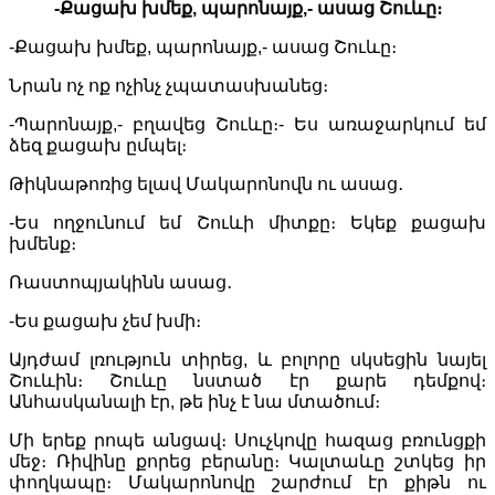
-Քացախ խմեք, պարոնայք,- ասաց Շուևը։
-Քացախ խմեք, պարոնայք,- ասաց Շուևը։
Նրան ոչ ոք ոչինչ չպատասխանեց։
-Պարոնայք,- բղավեց Շուևը։- Ես առաջարկում եմ
ձեզ քացախ ըմպել։
Թիկնաթոռից ելավ Մակարոնովն ու ասաց․
-Ես ողջունում եմ Շուևի միտքը։ Եկեք քացախ
խմենք։
Ռաստոպյակինն ասաց․
-Ես քացախ չեմ խմի։
Այդժամ լռություն տիրեց, և բոլորը սկսեցին նայել
Շուևին։ Շուևը նստած էր քարե դեմքով։
Անհասկանալի էր, թե ինչ է նա մտածում։
Մի երեք րոպե անցավ։ Սուչկովը հազաց բռունցքի
մեջ։ Ռիվինը քորեց բերանը։ Կալտաևը շտկեց իր
փողկապը։ Մակարոնովը շարժում էր քիթն ու