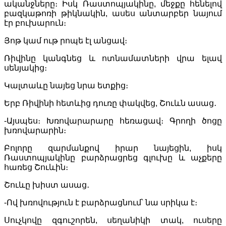
ականջները։ Իսկ Ռաստոպյակինը, մեջքը հենելով
բազկաթոռի թիկնակին, ասես անտարբեր նայում
էր բուխարուն։
Յոթ կամ ութ րոպե էլ անցավ։
Ռիվինը կանգնեց և ոտնամատների վրա ելավ
սենյակից։
Կալտաևը նայեց նրա ետքից։
Երբ Ռիվինի հետևից դուռը փակվեց, Շուևն ասաց․
-Այսպես։ Խռովարարարը հեռացավ։ Գրողի ծոցը
խռովարարին։
Բոլորը զարմանքով իրար նայեցին, իսկ
Ռաստոպյակինը բարձրացրեց գլուխը և աչքերը
հառեց Շուևին։
Շուևը խիստ ասաց․
-Ով խռովություն է բարձրացնում՝ նա սրիկա է։
Սուչկովը զգուշորեն, սեղանիկի տակ, ուսերը