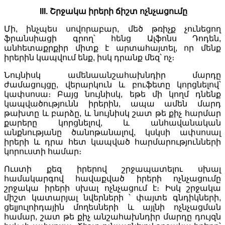
III. Շրջակա իրերի ճիշտ ոչնչացումը
Մի, ինչպես սովորաբար, մեծ թռիչք չունեցող
ֆրանսիացի գրող՝ հենց Ալֆոնս Դոդեն,
անհետաքրքիր միտք է արտահայտել, որ մենք
իրերին կապվում ենք, իսկ դրանք մեզ՝ ոչ։
Նույնիսկ ամենաանշահախնդիր մարդը
ժամացույցը, վերարկուն և բուֆետը կորցնելով՝
կափսոսա։ Բայց նույնիսկ, եթե մի կողմ դնենք
կապվածությունն իրերին, ապա ամեն մարդ
թախտը և բարձը, և նույնիսկ շատ թե քիչ հարմար
քարերը կորցնելով, և անհավանական
անքնությանը ծանոթանալով, կսկսի ափսոսալ
իրերի և դրա հետ կապված հարմարությունների
կորուստի համար։
Ուստի քեզ իրերով շրջապատելու սխալ
համակարգով հավաքված իրերի ոչնչացումը
շրջակա իրերի սխալ ոչնչացում է։ Իսկ շրջակա
միշտ կատարյալ նվերների ՝ փայտե գնդիկների,
ցելյուլոիդային մողեսների և այլնի ոչնչացման
համար, շատ թե քիչ անշահախնդիր մարդը դույզն