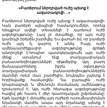
«Բառերում ներդրված ուժը պետք է
ազատագրվի…»
Բառերում ներդրված ուժը պետք է ազատագրվի։
Կան բառերի այնպիսի համադրումներ, որոնց
դեպքում ավելի տեսանելի է դառնում ուժի
ազդեցությունը։ Լավ չէ մտածելը, որ այդ ուժը
կստիպի իրերին շարժվել։ Ես վստահ եմ, որ բառերի
ուժն այդ էլ կարող է անել։ Բայց ուժի
ամենաարժեքավոր ազդեցությունը գրեթե
անորոշելի է։Կոպիտ պատկերացումն այդ ուժի
մենք ստանում ենք տաղաչափական
բանաստեղծությունների ռիթմերից։ Այդ բարդ
ճանապարհները, իբրև օգնություն
տաղաչափական բանաստեղծություններին
մարմնի որևէ մաս շարժելիս, նույնպես չպետք է
հորինվածք համարվեն։ Դա բառային ուժի
կոպտագույն և միևնույն ժամանակ ամենաթույլ
դրսևորում է։ Այդ ուժի հետագա ազդեցությունը
հազիվ թե հասու է մեր դատողական ըմբռնմանը։
Եթե կարելի է մտածել այդ ուժերի ուսումնասիրման
եղանակի մասին, ապա այդ եղանակը պետք է