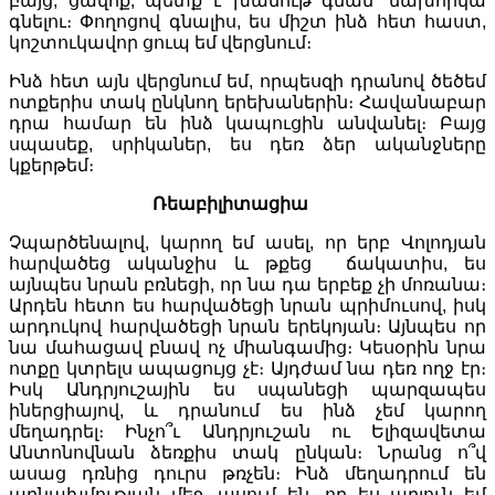
բայց, ցավոք, պետք է խանութ գնամ՝ մախորկա
գնելու։ Փողոցով գնալիս, ես միշտ ինձ հետ հաստ,
կոշտուկավոր ցուպ եմ վերցնում։
Ինձ հետ այն վերցնում եմ, որպեսզի դրանով ծեծեմ
ոտքերիս տակ ընկնող երեխաներին։ Հավանաբար
դրա համար են ինձ կապուցին անվանել։ Բայց
սպասեք, սրիկաներ, ես դեռ ձեր ականջները
կքերթեմ։
Ռեաբիլիտացիա
Չպարծենալով, կարող եմ ասել, որ երբ Վոլոդյան
հարվածեց ականջիս և թքեց ճակատիս, ես
այնպես նրան բռնեցի, որ նա դա երբեք չի մոռանա։
Արդեն հետո ես հարվածեցի նրան պրիմուսով, իսկ
արդուկով հարվածեցի նրան երեկոյան։ Այնպես որ
նա մահացավ բնավ ոչ միանգամից։ Կեսօրին նրա
ոտքը կտրելս ապացույց չէ։ Այդժամ նա դեռ ողջ էր։
Իսկ Անդրյուշային ես սպանեցի պարզապես
իներցիայով, և դրանում ես ինձ չեմ կարող
մեղադրել։ Ինչո՞ւ Անդրյուշան ու Ելիզավետա
Անտոնովնան ձեռքիս տակ ընկան։ Նրանց ո՞վ
ասաց դռնից դուրս թռչեն։ Ինձ մեղադրում են
արնախմության մեջ, ասում են, որ ես արյուն եմ