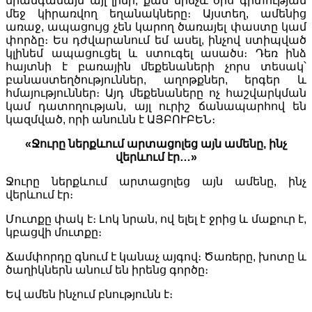
միանգամայն այլ լինի, քան մինչև օրս գիտության
մեջ կիրառվող եղանակները։ Այստեղ, ամենից
առաջ, ապացույց չեն կարող ծառայել փաստը կամ
փորձը։ Ես դժվարանում եմ ասել, ինչով ստիպված
կլինեմ ապացուցել և ստուգել ասածս։ Դեռ ինձ
հայտնի է բառային մեքենաների չորս տեսակ՝
բանաստեղծություններ, աղոթքներ, երգեր և
հմայություններ։ Այդ մեքենաները ոչ հաշվարկման
կամ դատողության, այլ ուրիշ ճանապարհով են
կազմված, որի անունն է ԱՅԲՈՒԲԵՆ։
«Ջուրը ներքևում արտացոլեց այն ամենը, ինչ
վերևում էր…»
Ջուրը ներքևում արտացոլեց այն ամենը, ինչ
վերևում էր։
Մուտքը փակ է։ Լոկ նրան, ով ելել է ջրից և մաքուր է,
կբացվի մուտքը։
Ճամփորդը գնում է կանաչ այգով։ Ծառերը, խոտը և
ծաղիկներն անում են իրենց գործը։
Եվ ամեն ինչում բնությունն է։