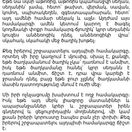
Եթե նա սկսի աթոռից, աթոռին կպահանջվի սեղան,
սեղանին՝ լամպ, հետո՝ թախտ, վերմակ, սավան,
կոմոդ, սպիտակեղեն, զգեստապահարան, հետո՝
այդ ամենի համար սենյակ և այլն։ Այդժամ այս
համակարգի ամեն կետում կարող է ծագել
կողմնակի փոքր համակարգ-ճյուղիկ՝ կլոր սեղանին
կուզես անձեռոցիկ դնել, անձեռոցիկի վրա՝
սկահակ, սկահակի մեջ ծաղիկ խոթել։
Քեզ իրերով շրջապատելու այդպիսի համակարգը,
որտեղ մի իրը կառչում է մյուսից, սխալ է, քանզի,
եթե ծաղկամանում ծաղիկ չկա՝ դառնում է անմիտ,
իսկ եթե ծաղկամանը հանել՝ կլոր սեղանն է
դառնում անմիտ, ճիշտ է, դրա վրա կարելի է
ջրաման դնել, բայց եթե ջուր չլցնել՝ ծաղկամանի
մասին դատողությունը մնում է ուժի մեջ։
Մի իրի ոչնչացումը խախտում է ողջ համակարգը։
Իսկ եթե այդ մերկ լիազորը մատանիներ և
ապարանջաններ կրեր և շրջապատեր իրեն
գնդերով և ցելյուլոիդային մողեսներով, մի կամ
քսան իրերի կորուստը էապես բան չէր փոխի։ Քեզ
իրերով շրջապատելու այդպիսի համակարգը ճիշտ
է։