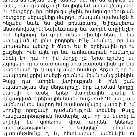
խմել, բայց դա ճիշտ չէ․ ես լիզել եմ արյան լճակներն
ու հետքերը․ իր, թեկուզև չնչին, հանցագործության
հետքերը վերացնելը մարդու բնական պահանջն է։
Ինչպես նաև ես չեմ բռնաբարել Ելիզավետա
Անտոնովնային։ Նախևառաջ, նա արդեն աղջիկ չէր,
իսկ երկրորդ, ես գործ ունեի դիակի հետ, և նա
ստիպված չի լինի բողոքել։ Ի՞նչ նրանից, որ նա
ահա-ահա պետք է ծներ։ Ես էլ երեխային դուրս
քաշեցի։ Իսկ այն, որ նա առհասարակ համարյա
մեռել էր, դա հո իմ մեղքը չէ։ Նրա գլուխը ես
չպոկեցի, դրա պատճառը նրա բարակ վիզն էր։ Նա
ստեղծված էր ոչ այս կյանքի համար։ Ճիշտ է, որ ես
սապոգով ցրիվ տվեցի գետնով մեկ նրանց շնիկին։
Բայց դա արդեն լկտիություն է ինձ շան
սպանության մեջ մեղադրելը, երբ այդժամ կողքը,
կարելի է ասել, երեք մարդկային կյանք է
ոչնչացված։ Երեխային ես չեմ հաշվում։ Դե լավ, այս
ամենում (ես կարող եմ համաձայնվել) կարելի է իմ
կողմից որոշակի դաժանություն տեսնել։ Բայց
հանցագործություն համարել այն, որ ես նստել և
կղկղել եմ զոհերիս վրա, արդեն, կներեք,
անհեթեթություն է։ Կղկղելը՝ բնական
պահանջմունք է, և, հետևաբար, ամենևին ոչ